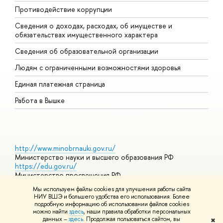
Противодействие коррупции
Ц
Сведения о доходах, расходах, об имуществе и
Б
обязательствах имущественного характера
О
Сведения об образовательной организации
О
Людям с ограниченными возможностями здоровья
Единая платежная страница
Работа в Вышке
http://www.minobrnauki.gov.ru/
Министерство науки и высшего образования РФ
https://edu.gov.ru/
Министерство просвещения РФ
https://elearning.hse.ru/mooc
Мы используем файлы cookies для улучшения работы сайта
Массовые открытые онлайн-курсы
НИУ ВШЭ и большего удобства его использования. Более
подробную информацию об использовании файлов cookies
можно найти
здесь
, наши правила обработки персональных
данных –
здесь
. Продолжая пользоваться сайтом, вы
✖
© НИУ ВШЭ 1993–2026
Адреса и контакты
Условия