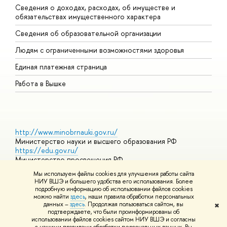
Сведения о доходах, расходах, об имуществе и
Б
обязательствах имущественного характера
О
Сведения об образовательной организации
О
Людям с ограниченными возможностями здоровья
Единая платежная страница
Работа в Вышке
http://www.minobrnauki.gov.ru/
Министерство науки и высшего образования РФ
https://edu.gov.ru/
Министерство просвещения РФ
https://elearning.hse.ru/mooc
Мы используем файлы cookies для улучшения работы сайта
Массовые открытые онлайн-курсы
НИУ ВШЭ и большего удобства его использования. Более
подробную информацию об использовании файлов cookies
можно найти
здесь
, наши правила обработки персональных
данных –
здесь
. Продолжая пользоваться сайтом, вы
✖
© НИУ ВШЭ 1993–2026
Адреса и контакты
Условия
подтверждаете, что были проинформированы об
использования материалов
Политика конфиденциальности
Карта
использовании файлов cookies сайтом НИУ ВШЭ и согласны
сайта