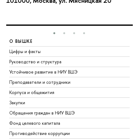
101000, Москва, ул. Мясницкая 20
О ВЫШКЕ
Цифры и факты
Л
Руководство и структура
Д
Устойчивое развитие в НИУ ВШЭ
О
Преподаватели и сотрудники
П
Корпуса и общежития
В
Закупки
П
Обращения граждан в НИУ ВШЭ
А
Фонд целевого капитала
Д
Противодействие коррупции
Ц