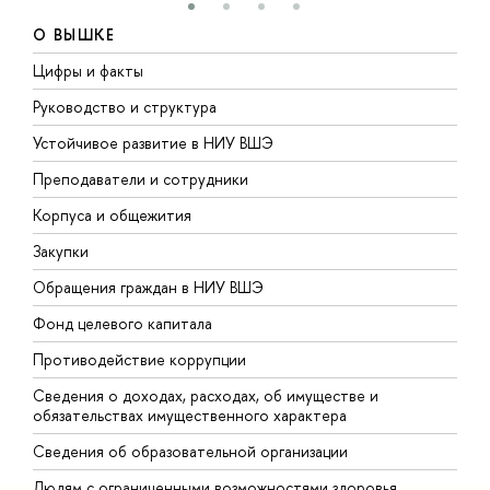
О ВЫШКЕ
Цифры и факты
Л
Руководство и структура
Д
Устойчивое развитие в НИУ ВШЭ
О
Преподаватели и сотрудники
П
Корпуса и общежития
В
Закупки
П
Обращения граждан в НИУ ВШЭ
А
Фонд целевого капитала
Д
Противодействие коррупции
Ц
Сведения о доходах, расходах, об имуществе и
Б
обязательствах имущественного характера
О
Сведения об образовательной организации
О
Людям с ограниченными возможностями здоровья