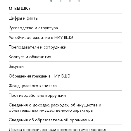
О ВЫШКЕ
Цифры и факты
Л
Руководство и структура
Д
Устойчивое развитие в НИУ ВШЭ
О
Преподаватели и сотрудники
П
Корпуса и общежития
В
Закупки
П
Обращения граждан в НИУ ВШЭ
А
Фонд целевого капитала
Д
Противодействие коррупции
Ц
Сведения о доходах, расходах, об имуществе и
Б
обязательствах имущественного характера
О
Сведения об образовательной организации
О
Людям с ограниченными возможностями здоровья