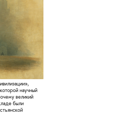
ивилизации»,
 которой научный
Почему великий
кладе были
естьянской