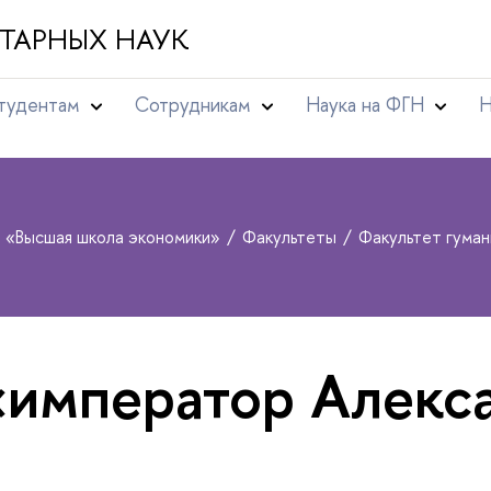
ТАРНЫХ НАУК
тудентам
Сотрудникам
Наука на ФГН
Н
т «Высшая школа экономики»
Факультеты
Факультет гума
«император Алекс