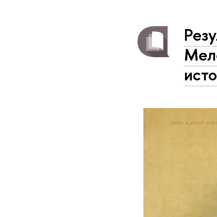
Рез
Мел
ист