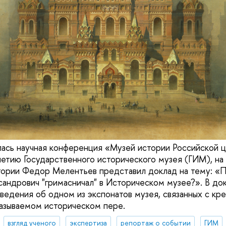
ась научная конференция «Музей истории Российской ц
етию Государственного исторического музея (ГИМ), на
тории Федор Мелентьев представил доклад на тему: «
сандрович "гримасничал" в Историческом музее?». В до
ведения об одном из экспонатов музея, связанных с кр
азываемом историческом пере.
взгляд ученого
экспертиза
репортаж о событии
ГИМ