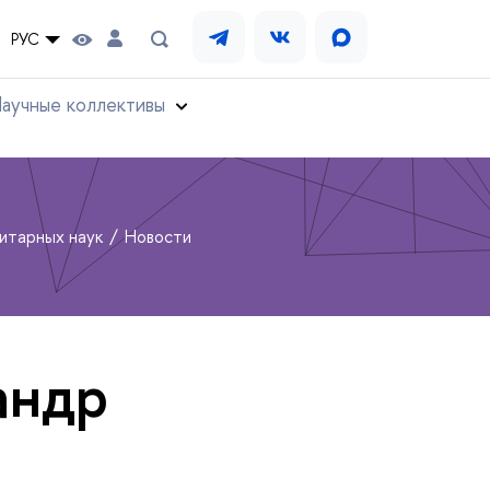
РУС
аучные коллективы
нитарных наук
Новости
андр