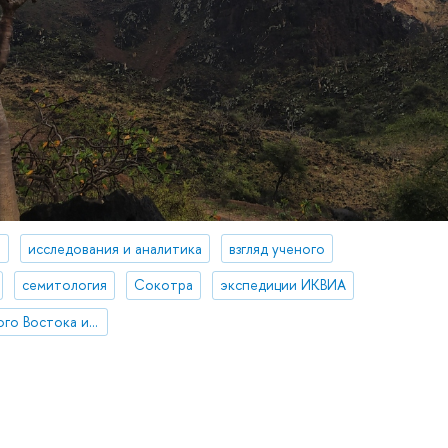
а
исследования и аналитика
взгляд ученого
семитология
Сокотра
экспедиции ИКВИА
Институт классического Востока и античности