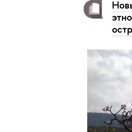
Нов
этно
остр