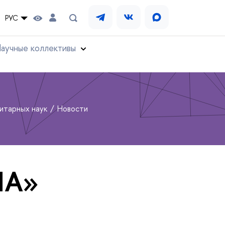
РУС
аучные коллективы
нитарных наук
Новости
ИА»