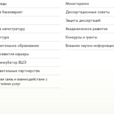
иады
Мониторинги
в бакалавриат
Диссертационные советы
Защиты диссертаций
в магистратуру
Академическое развитие
нтура
Конкурсы и гранты
ительное образование
Внешние научно-информаци
развития карьеры
-инкубатор ВШЭ
вательные партнерства
ая связь и взаимодействие с
телями услуг