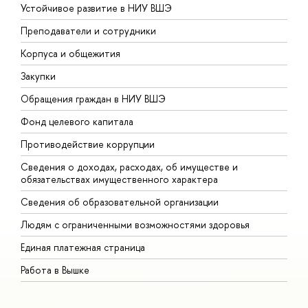
Устойчивое развитие в НИУ ВШЭ
О
Преподаватели и сотрудники
П
Корпуса и общежития
В
Закупки
П
Обращения граждан в НИУ ВШЭ
А
Фонд целевого капитала
Д
Противодействие коррупции
Ц
Сведения о доходах, расходах, об имуществе и
Б
обязательствах имущественного характера
О
Сведения об образовательной организации
О
Людям с ограниченными возможностями здоровья
Единая платежная страница
Работа в Вышке