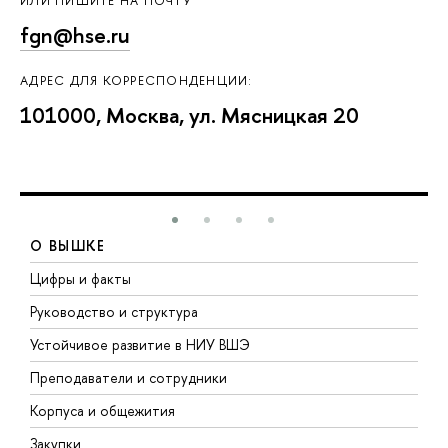
ИЛИ ПИШИТЕ НА ПОЧТУ
fgn@hse.ru
АДРЕС ДЛЯ КОРРЕСПОНДЕНЦИИ:
101000, Москва, ул. Мясницкая 20
О ВЫШКЕ
Цифры и факты
Л
Руководство и структура
Д
Устойчивое развитие в НИУ ВШЭ
О
Преподаватели и сотрудники
П
Корпуса и общежития
В
Закупки
П