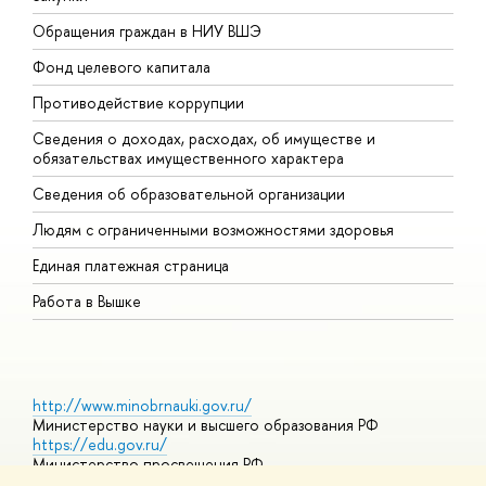
Обращения граждан в НИУ ВШЭ
А
Фонд целевого капитала
Д
Противодействие коррупции
Ц
Сведения о доходах, расходах, об имуществе и
Б
обязательствах имущественного характера
О
Сведения об образовательной организации
О
Людям с ограниченными возможностями здоровья
Единая платежная страница
Работа в Вышке
http://www.minobrnauki.gov.ru/
Министерство науки и высшего образования РФ
https://edu.gov.ru/
Министерство просвещения РФ
https://elearning.hse.ru/mooc