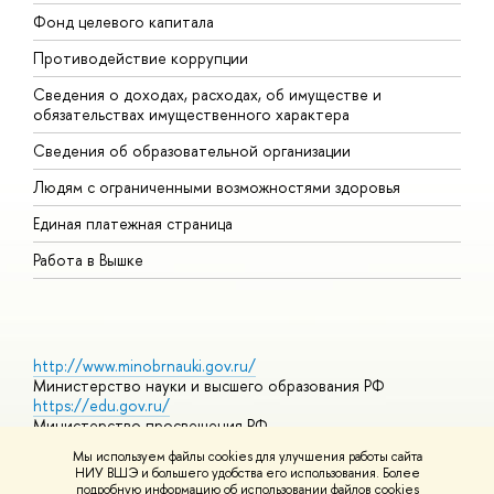
Фонд целевого капитала
Д
Противодействие коррупции
Ц
Сведения о доходах, расходах, об имуществе и
Б
обязательствах имущественного характера
О
Сведения об образовательной организации
О
Людям с ограниченными возможностями здоровья
Единая платежная страница
Работа в Вышке
http://www.minobrnauki.gov.ru/
Министерство науки и высшего образования РФ
https://edu.gov.ru/
Министерство просвещения РФ
https://elearning.hse.ru/mooc
Мы используем файлы cookies для улучшения работы сайта
Массовые открытые онлайн-курсы
НИУ ВШЭ и большего удобства его использования. Более
подробную информацию об использовании файлов cookies