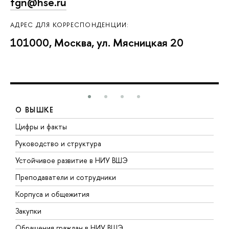
fgn@hse.ru
АДРЕС ДЛЯ КОРРЕСПОНДЕНЦИИ:
101000, Москва, ул. Мясницкая 20
О ВЫШКЕ
Цифры и факты
Л
Руководство и структура
Д
Устойчивое развитие в НИУ ВШЭ
О
Преподаватели и сотрудники
П
Корпуса и общежития
В
Закупки
П
Обращения граждан в НИУ ВШЭ
А