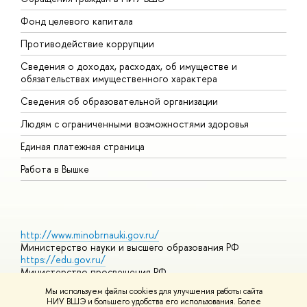
Фонд целевого капитала
Д
Противодействие коррупции
Ц
Сведения о доходах, расходах, об имуществе и
Б
обязательствах имущественного характера
О
Сведения об образовательной организации
О
Людям с ограниченными возможностями здоровья
Единая платежная страница
Работа в Вышке
http://www.minobrnauki.gov.ru/
Министерство науки и высшего образования РФ
https://edu.gov.ru/
Министерство просвещения РФ
https://elearning.hse.ru/mooc
Мы используем файлы cookies для улучшения работы сайта
Массовые открытые онлайн-курсы
НИУ ВШЭ и большего удобства его использования. Более