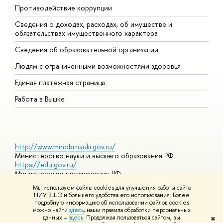
Противодействие коррупции
Ц
Сведения о доходах, расходах, об имуществе и
Б
обязательствах имущественного характера
О
Сведения об образовательной организации
О
Людям с ограниченными возможностями здоровья
Единая платежная страница
Работа в Вышке
http://www.minobrnauki.gov.ru/
Министерство науки и высшего образования РФ
https://edu.gov.ru/
Министерство просвещения РФ
https://elearning.hse.ru/mooc
Мы используем файлы cookies для улучшения работы сайта
Массовые открытые онлайн-курсы
НИУ ВШЭ и большего удобства его использования. Более
подробную информацию об использовании файлов cookies
можно найти
здесь
, наши правила обработки персональных
данных –
здесь
. Продолжая пользоваться сайтом, вы
✖
© НИУ ВШЭ 1993–2026
Адреса и контакты
Условия