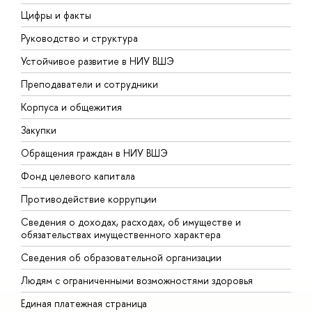
Цифры и факты
Л
Руководство и структура
Д
Устойчивое развитие в НИУ ВШЭ
О
Преподаватели и сотрудники
П
Корпуса и общежития
В
Закупки
П
Обращения граждан в НИУ ВШЭ
А
Фонд целевого капитала
Д
Противодействие коррупции
Ц
Сведения о доходах, расходах, об имуществе и
Б
обязательствах имущественного характера
О
Сведения об образовательной организации
О
Людям с ограниченными возможностями здоровья
Единая платежная страница