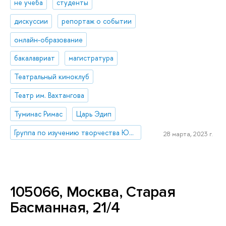
не учеба
студенты
дискуссии
репортаж о событии
онлайн-образование
бакалавриат
магистратура
Театральный киноклуб
Театр им. Вахтангова
Туминас Римас
Царь Эдип
Группа по изучению творчества Юрия Любимова и режиссерского театра XX-XXI вв.
28 марта, 2023 г.
105066, Москва, Старая
Басманная, 21/4