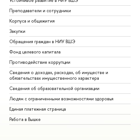
Устойчивое развитие в НИУ ВШЭ
О
Преподаватели и сотрудники
П
Корпуса и общежития
В
Закупки
П
Обращения граждан в НИУ ВШЭ
А
Фонд целевого капитала
Д
Противодействие коррупции
Ц
Сведения о доходах, расходах, об имуществе и
Б
обязательствах имущественного характера
О
Сведения об образовательной организации
О
Людям с ограниченными возможностями здоровья
Единая платежная страница
Работа в Вышке