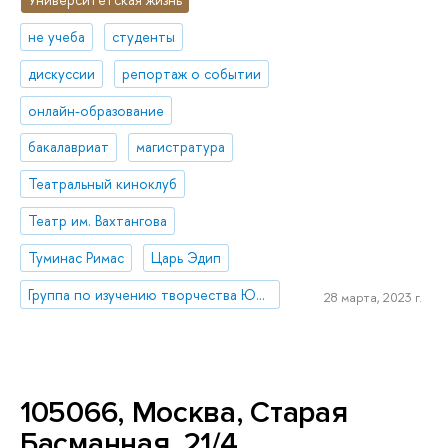
не учеба
студенты
дискуссии
репортаж о событии
онлайн-образование
бакалавриат
магистратура
Театральный киноклуб
Театр им. Вахтангова
Туминас Римас
Царь Эдип
Группа по изучению творчества Юрия Любимова и режиссерского театра XX-XXI вв.
28 марта, 2023 г.
105066, Москва, Старая
Басманная, 21/4