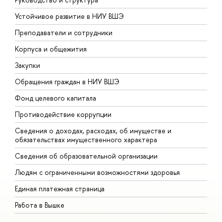
Устойчивое развитие в НИУ ВШЭ
О
Преподаватели и сотрудники
П
Корпуса и общежития
В
Закупки
П
Обращения граждан в НИУ ВШЭ
А
Фонд целевого капитала
Д
Противодействие коррупции
Ц
Сведения о доходах, расходах, об имуществе и
Б
обязательствах имущественного характера
О
Сведения об образовательной организации
О
Людям с ограниченными возможностями здоровья
Единая платежная страница
Работа в Вышке