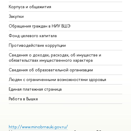
Корпуса и общежития
В
Закупки
П
Обращения граждан в НИУ ВШЭ
А
Фонд целевого капитала
Д
Противодействие коррупции
Ц
Сведения о доходах, расходах, об имуществе и
Б
обязательствах имущественного характера
О
Сведения об образовательной организации
О
Людям с ограниченными возможностями здоровья
Единая платежная страница
Работа в Вышке
http://www.minobrnauki.gov.ru/