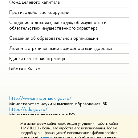
Фонд целевого капитала
Д
Противодействие коррупции
Ц
Сведения о доходах, расходах, об имуществе и
Б
обязательствах имущественного характера
О
Сведения об образовательной организации
О
Людям с ограниченными возможностями здоровья
Единая платежная страница
Работа в Вышке
http://www.minobrnauki.gov.ru/
Министерство науки и высшего образования РФ
https://edu.gov.ru/
Министерство просвещения РФ
https://elearning.hse.ru/mooc
Мы используем файлы cookies для улучшения работы сайта
Массовые открытые онлайн-курсы
НИУ ВШЭ и большего удобства его использования. Более
подробную информацию об использовании файлов cookies
можно найти
здесь
, наши правила обработки персональных