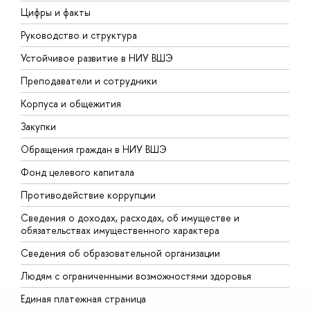
Цифры и факты
Л
Руководство и структура
Д
Устойчивое развитие в НИУ ВШЭ
О
Преподаватели и сотрудники
П
Корпуса и общежития
В
Закупки
П
Обращения граждан в НИУ ВШЭ
А
Фонд целевого капитала
Д
Противодействие коррупции
Ц
Сведения о доходах, расходах, об имуществе и
Б
обязательствах имущественного характера
О
Сведения об образовательной организации
О
Людям с ограниченными возможностями здоровья
Единая платежная страница