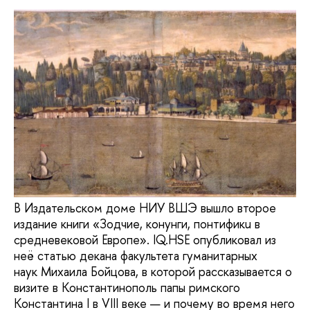
В Издательском доме НИУ ВШЭ вышло второе
издание книги «Зодчие, конунги, понтификu в
сpедневековой Евpопe». IQ.HSE опубликовал из
неё статью декана факультета гуманитарных
наук Михаила Бойцова, в которой рассказывается о
визите в Константинополь папы римского
Константина I в VIII веке — и почему во время него