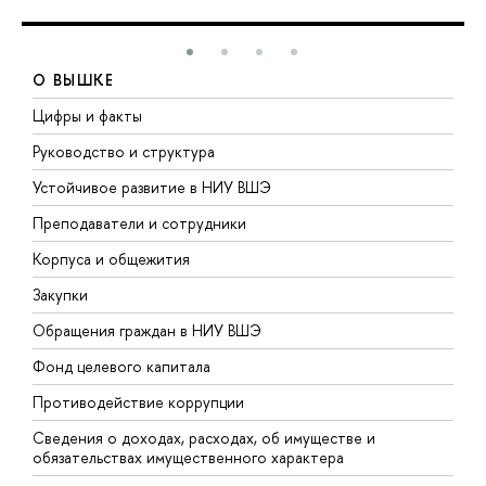
О ВЫШКЕ
Цифры и факты
Л
Руководство и структура
Д
Устойчивое развитие в НИУ ВШЭ
О
Преподаватели и сотрудники
П
Корпуса и общежития
В
Закупки
П
Обращения граждан в НИУ ВШЭ
А
Фонд целевого капитала
Д
Противодействие коррупции
Ц
Сведения о доходах, расходах, об имуществе и
Б
обязательствах имущественного характера
О