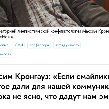
торией лингвистической конфликтологии Максим Кронг
 «Нож»
 опыт
СМИ
профессора
взгляд ученого
ьность
сим Кронгауз: «Если смайлик
гое дали для нашей коммуник
ока не ясно, что дадут нам э