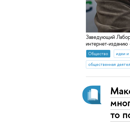
Заведующий Лабора
интернет-изданию
Общество
идеи и
общественная деятел
Мак
мно
то п