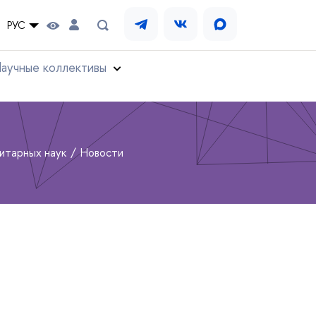
РУС
аучные коллективы
нитарных наук
Новости