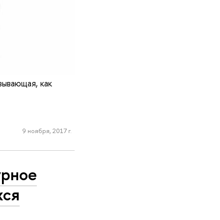
зывающая, как
9 ноября, 2017 г.
урное
хся