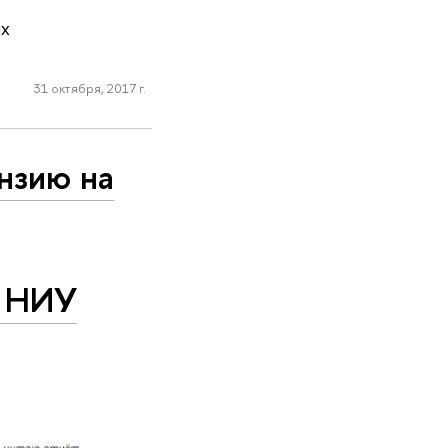
ых
31 октября, 2017 г.
нзию на
и НИУ