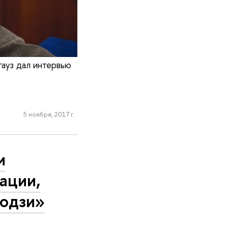
ауз дал интервью
5 ноября, 2017 г.
и
ации,
модзи»