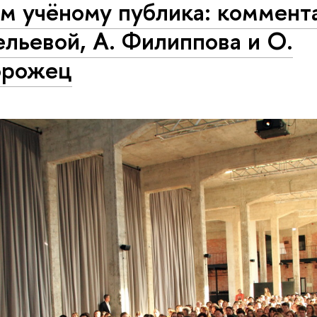
м учёному публика: коммент
льевой, А. Филиппова и О.
орожец