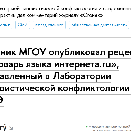
аторией лингвистической конфликтологии и современн
практик дал комментарий журналу «Огонёк»
 опыт
СМИ
взгляд ученого
общественная деятельность
тник МГОУ опубликовал реце
варь языка интернета.ru»,
тавленный в Лаборатории
гвистической конфликтологи
Э