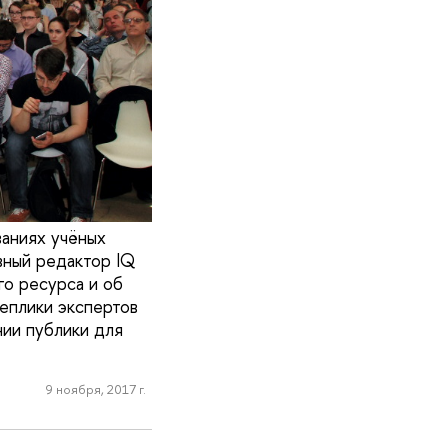
аниях учёных
вный редактор IQ
го ресурса и об
еплики экспертов
нии публики для
9 ноября, 2017 г.