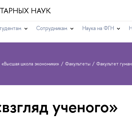
ТАРНЫХ НАУК
тудентам
Сотрудникам
Наука на ФГН
Н
т «Высшая школа экономики»
Факультеты
Факультет гума
«взгляд ученого»