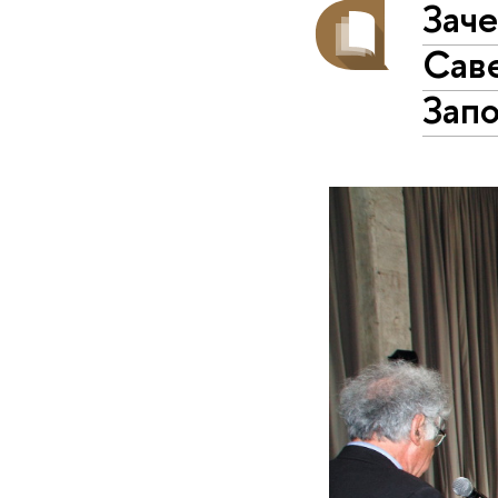
Заче
Саве
Зап