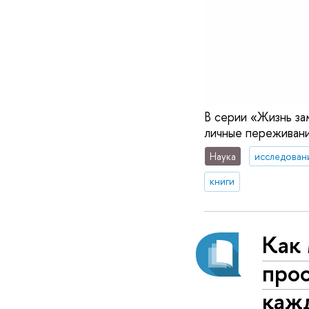
В серии «Жизнь за
личные переживани
Наука
исследован
книги
Как
прос
каж