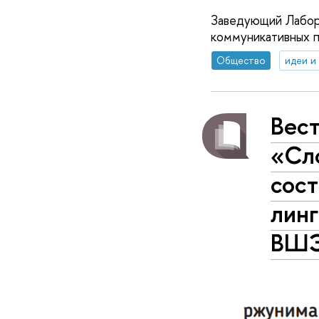
Заведующий Лабор
коммуникативных 
Общество
идеи и
Вес
«Сло
сос
лин
ВШ