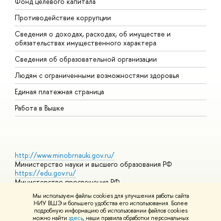
Фонд целевого капитала
Д
Противодействие коррупции
Ц
Сведения о доходах, расходах, об имуществе и
Б
обязательствах имущественного характера
О
Сведения об образовательной организации
О
Людям с ограниченными возможностями здоровья
Единая платежная страница
Работа в Вышке
http://www.minobrnauki.gov.ru/
Министерство науки и высшего образования РФ
https://edu.gov.ru/
Министерство просвещения РФ
https://elearning.hse.ru/mooc
Мы используем файлы cookies для улучшения работы сайта
Массовые открытые онлайн-курсы
НИУ ВШЭ и большего удобства его использования. Более
подробную информацию об использовании файлов cookies
можно найти
здесь
, наши правила обработки персональных