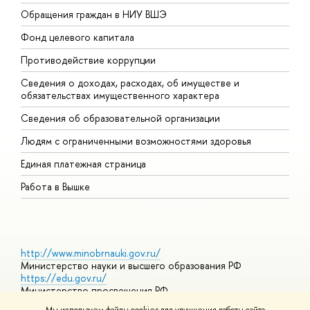
Обращения граждан в НИУ ВШЭ
А
Фонд целевого капитала
Д
Противодействие коррупции
Ц
Сведения о доходах, расходах, об имуществе и
Б
обязательствах имущественного характера
О
Сведения об образовательной организации
О
Людям с ограниченными возможностями здоровья
Единая платежная страница
Работа в Вышке
http://www.minobrnauki.gov.ru/
Министерство науки и высшего образования РФ
https://edu.gov.ru/
Министерство просвещения РФ
https://elearning.hse.ru/mooc