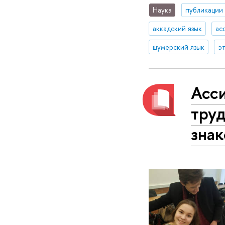
Наука
публикации
аккадский язык
ас
шумерский язык
э
Асси
труд
зна