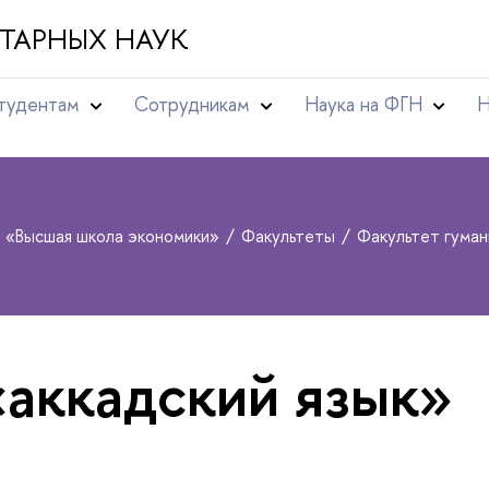
ТАРНЫХ НАУК
тудентам
Сотрудникам
Наука на ФГН
Н
т «Высшая школа экономики»
Факультеты
Факультет гума
«аккадский язык»