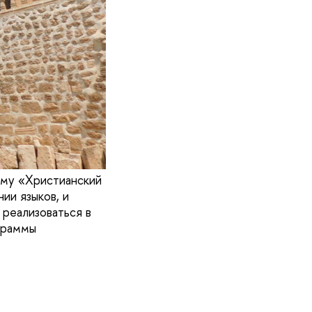
мму «Христианский
ии языков, и
 реализоваться в
граммы