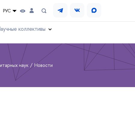
РУС
аучные коллективы
нитарных наук
Новости