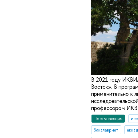
В 2021 году ИКВИ
Восток». В програ
применительно к л
исследовательской
профессором ИКВ
Поступающим
исс
бакалавриат
аккад