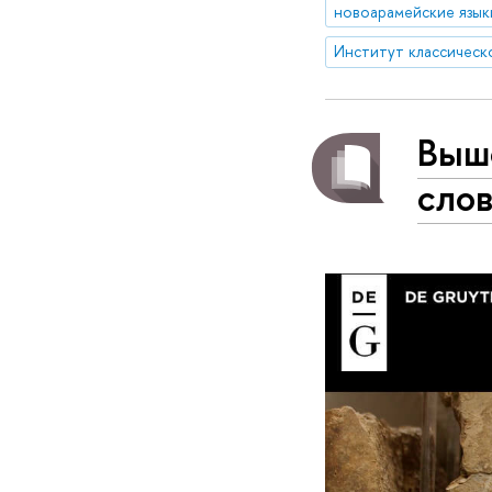
новоарамейские язык
Выш
слов