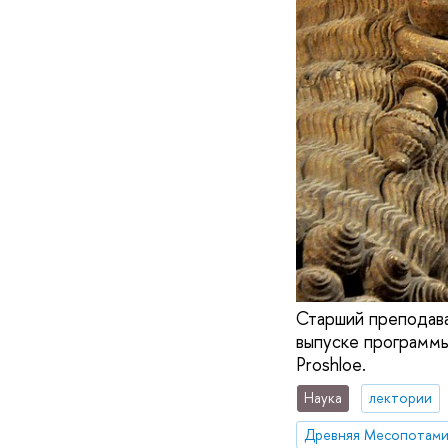
Старший преподав
выпуске программы
Proshloe.
Наука
лектории
Древняя Месопотами