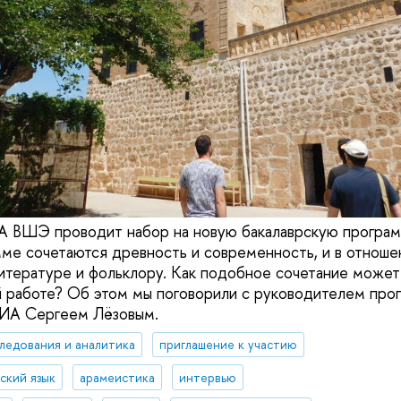
А ВШЭ проводит набор на новую бакалаврскую програ
мме сочетаются древность и современность, и в отношен
итературе и фольклору. Как подобное сочетание может
 работе? Об этом мы поговорили с руководителем про
ИА Сергеем Лёзовым.
ледования и аналитика
приглашение к участию
ский язык
арамеистика
интервью