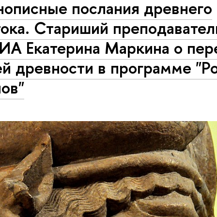
нописные послания древнего
тока. Стариший преподавател
ИА Екатерина Маркина о пер
й древности в программе "Р
ов"