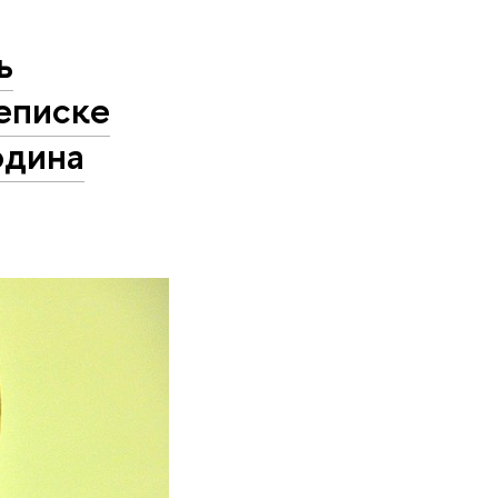
ь
еписке
одина