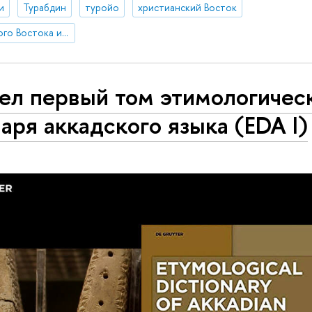
и
Турабдин
туройо
христианский Восток
Институт классического Востока и античности
ел первый том этимологичес
аря аккадского языка (EDA I)