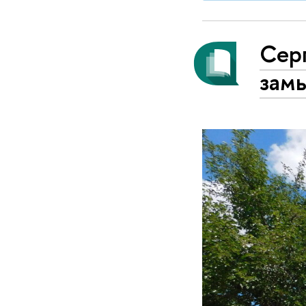
Серг
зам