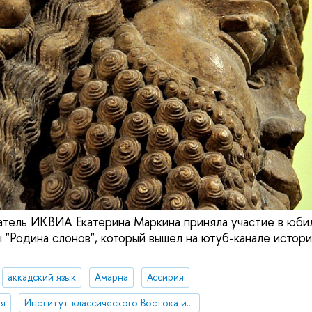
атель ИКВИА Екатерина Маркина приняла участие в юб
 "Родина слонов", который вышел на ютуб-канале истор
аккадский язык
Амарна
Ассирия
я
Институт классического Востока и античности