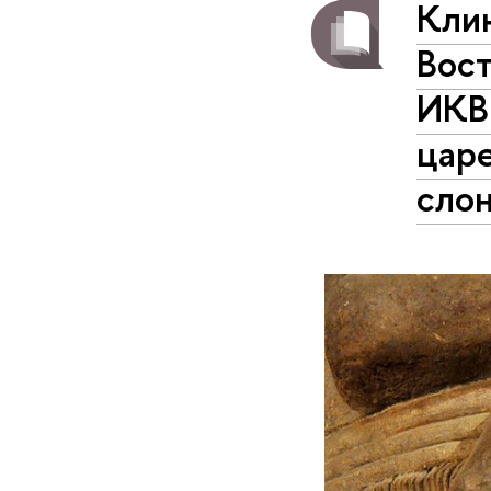
Кли
Вос
ИКВ
царе
слон