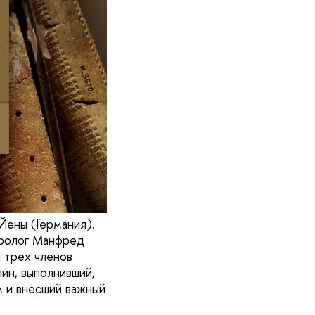
Йены (Германия).
иролог Манфред
 трёх членов
ин, выполнивший,
м и внесший важный