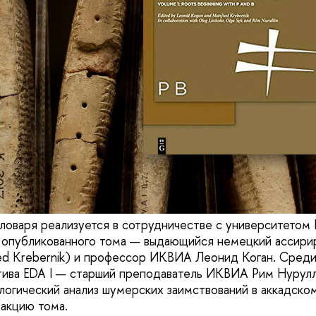
ловаря реализуется в сотрудничестве с университетом 
ы опубликованного тома — выдающийся немецкий ассир
d Krebernik) и профессор ИКВИА Леонид Коган. Cреди
тива EDA I — старший преподаватель ИКВИА Рим Нурулл
ологический анализ шумерских заимствований в аккадско
акцию тома.