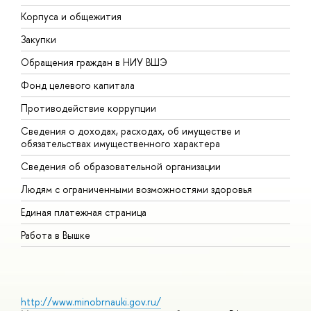
Корпуса и общежития
В
Закупки
П
Обращения граждан в НИУ ВШЭ
А
Фонд целевого капитала
Д
Противодействие коррупции
Ц
Сведения о доходах, расходах, об имуществе и
Б
обязательствах имущественного характера
О
Сведения об образовательной организации
О
Людям с ограниченными возможностями здоровья
Единая платежная страница
Работа в Вышке
http://www.minobrnauki.gov.ru/