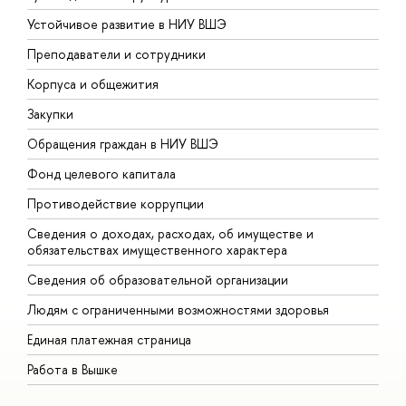
Устойчивое развитие в НИУ ВШЭ
О
Преподаватели и сотрудники
П
Корпуса и общежития
В
Закупки
П
Обращения граждан в НИУ ВШЭ
А
Фонд целевого капитала
Д
Противодействие коррупции
Ц
Сведения о доходах, расходах, об имуществе и
Б
обязательствах имущественного характера
О
Сведения об образовательной организации
О
Людям с ограниченными возможностями здоровья
Единая платежная страница
Работа в Вышке