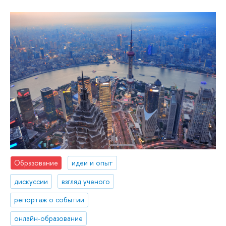
Образование
идеи и опыт
дискуссии
взгляд ученого
репортаж о событии
онлайн-образование