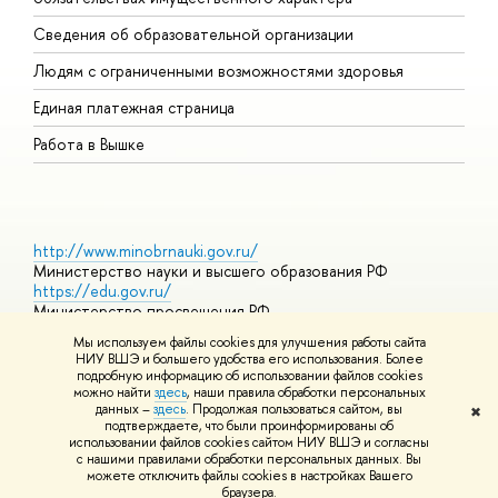
О
Сведения об образовательной организации
О
Людям с ограниченными возможностями здоровья
Единая платежная страница
Работа в Вышке
http://www.minobrnauki.gov.ru/
Министерство науки и высшего образования РФ
https://edu.gov.ru/
Министерство просвещения РФ
https://elearning.hse.ru/mooc
Мы используем файлы cookies для улучшения работы сайта
Массовые открытые онлайн-курсы
НИУ ВШЭ и большего удобства его использования. Более
подробную информацию об использовании файлов cookies
можно найти
здесь
, наши правила обработки персональных
данных –
здесь
. Продолжая пользоваться сайтом, вы
✖
© НИУ ВШЭ 1993–2026
Адреса и контакты
Условия
подтверждаете, что были проинформированы об
использования материалов
Политика конфиденциальности
Карта
использовании файлов cookies сайтом НИУ ВШЭ и согласны
сайта
с нашими правилами обработки персональных данных. Вы
Шрифты HSE Sans и HSE Slab разработаны в
Школе дизайна НИУ
можете отключить файлы cookies в настройках Вашего
ВШЭ
браузера.