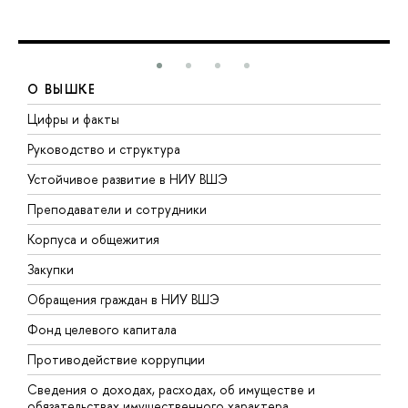
О ВЫШКЕ
Цифры и факты
Л
Руководство и структура
Д
Устойчивое развитие в НИУ ВШЭ
О
Преподаватели и сотрудники
П
Корпуса и общежития
В
Закупки
П
Обращения граждан в НИУ ВШЭ
А
Фонд целевого капитала
Д
Противодействие коррупции
Ц
Сведения о доходах, расходах, об имуществе и
Б
обязательствах имущественного характера