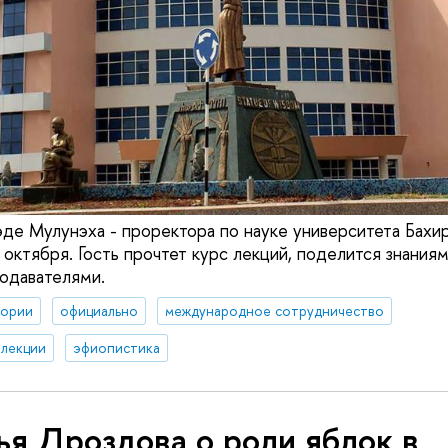
де Мулунэха - проректора по науке университета Бахи
 октября. Гость прочтет курс лекций, поделится знания
одавателями.
тории
официально
международное сотрудничество
лекции
эфиопистика
я Дроздова о роли яблок в