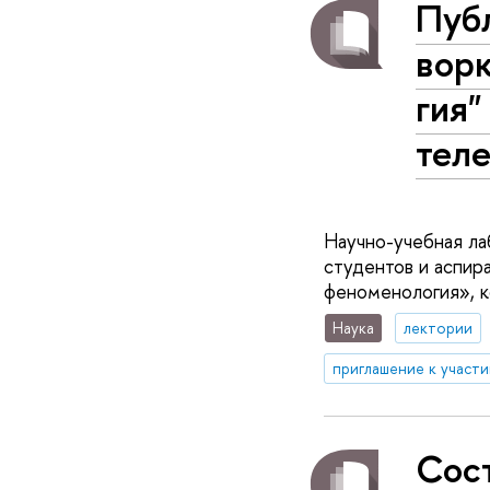
Пуб
ворк
гия"
те­л
Научно-учебная л
студентов и аспир
феноменология», к
Наука
лектории
приглашение к участ
Сос