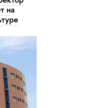
т на
ьтуре