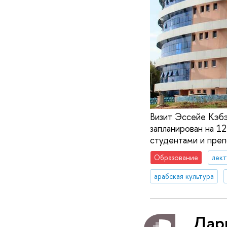
Визит Эссейе Кэбэ
запланирован на 12
студентами и преп
Образование
лек
арабская культура
Дарь