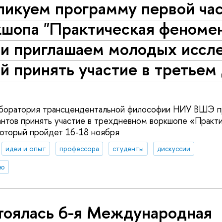
ликуем программу первой ча
шопа "Прак­ти­че­ская фе­но­ме­
 и приглашаем молодых ис­сле­
ей принять участие в третьем
аборатория трансцендентальной философии НИУ ВШЭ п
антов принять участие в трехдневном воркшопе «Практ
оторый пройдет 16-18 ноября
идеи и опыт
профессора
студенты
дискуссии
ию
тоялась 6-я Международная