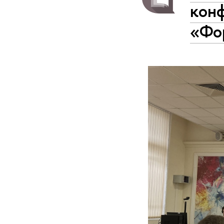
кон
«Фо