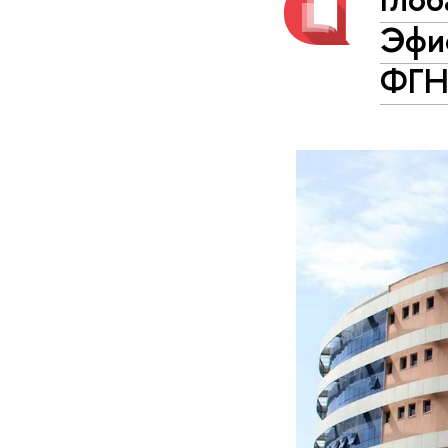
Эфи
ФГН 