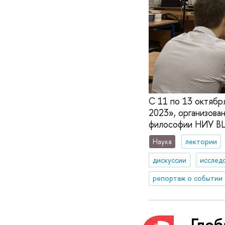
С 11 по 13 октяб
2023», организова
философии НИУ В
Наука
лектории
дискуссии
исслед
репортаж о событии
Гло