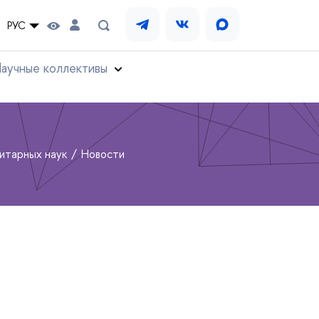
РУС
аучные коллективы
нитарных наук
Новости