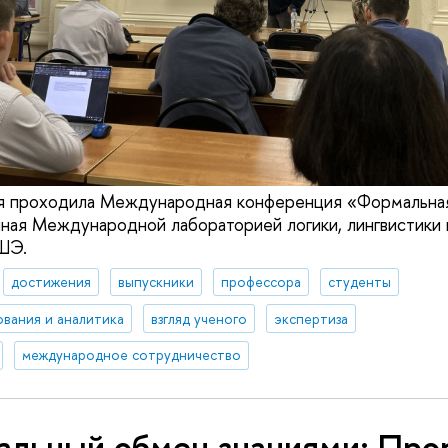
ря проходила Международная конференция «Формальна
нная Международной лабораторией логики, лингвистики
ШЭ.
достижения
выпускники
профессора
студенты
ования и аналитика
взгляд ученого
экспертиза
международное сотрудничество
бальный обмен знаниями: Про