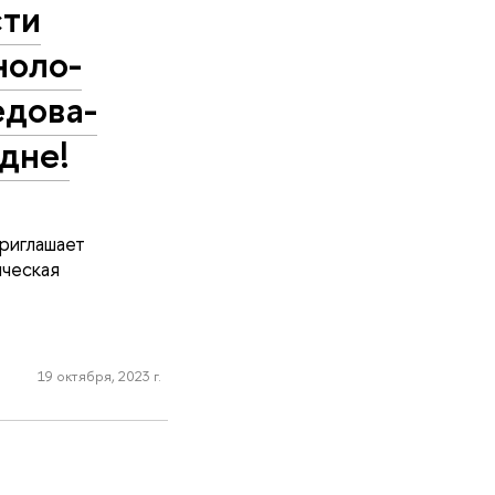
сти
но­ло­
до­ва­
 дне!
риглашает
ическая
19 октября, 2023 г.