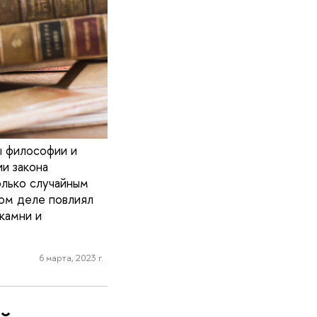
ы философии и
и закона
олько случайным
мом деле повлиял
камни и
6 марта, 2023 г.