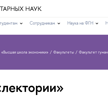
ТАРНЫХ НАУК
тудентам
Сотрудникам
Наука на ФГН
Н
т «Высшая школа экономики»
Факультеты
Факультет гума
«лектории»