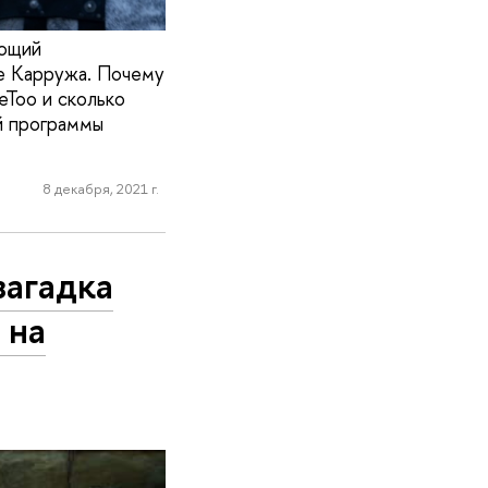
ующий
де Карружа. Почему
Too и сколько
й программы
8 декабря, 2021 г.
загадка
 на