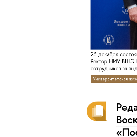
23 декабря состо
Ректор НИУ ВШЭ Н
сотрудников за вы
Университетская жиз
Реда
Вос
«По