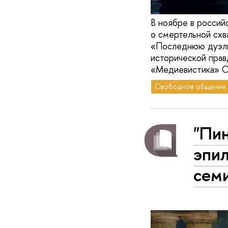
В ноябре в россий
о смертельной схв
«Последнюю дуэль
исторической прав
«Медиевистика» О
Свободное общение
"Пин
эпил
сем