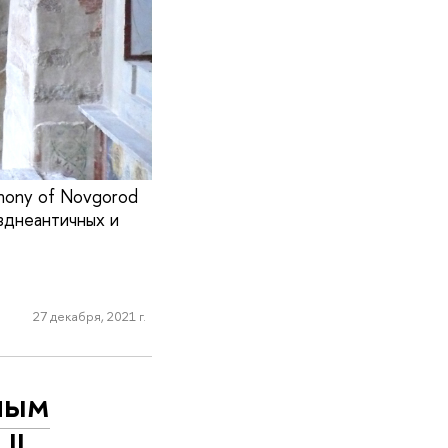
hony of Novgorod
позднеантичных и
27 декабря, 2021 г.
ным
II