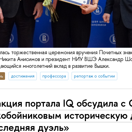
ялась торжественная церемония вручения Почетных зн
икита Анисимов и президент НИУ ВШЭ Александр Шо
дающийся многолетний вклад в развитие Вышки.
нь
достижения
профессора
репортаж о событии
кция портала IQ обсудила с
кобойниковым историческую 
следняя дуэль»