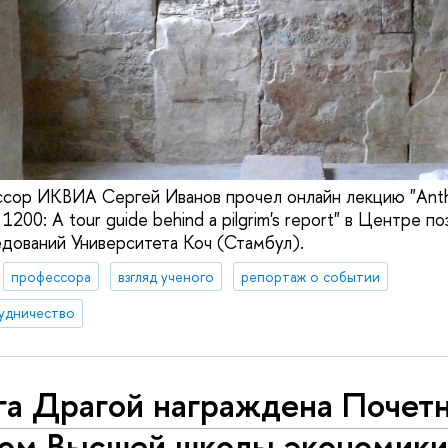
ссор ИКВИА Сергей Иванов прочел онлайн лекцию "Ant
n 1200: A tour guide behind a pilgrim's report" в Центре 
едований Университета Коч (Стамбул).
профессора
взгляд ученого
репортаж о событии
удничество
га Драгой награждена Почет
ом Высшей школы экономики 