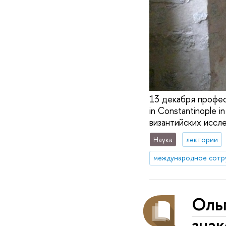
13 декабря профе
in Constantinople i
византийских иссл
Наука
лектории
международное сотр
Оль
знак