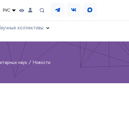
РУС
аучные коллективы
нитарных наук
Новости