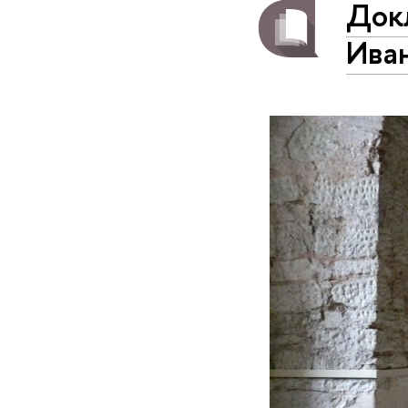
Док
Ива