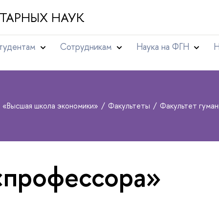
ТАРНЫХ НАУК
тудентам
Сотрудникам
Наука на ФГН
Н
т «Высшая школа экономики»
Факультеты
Факультет гума
«профессора»