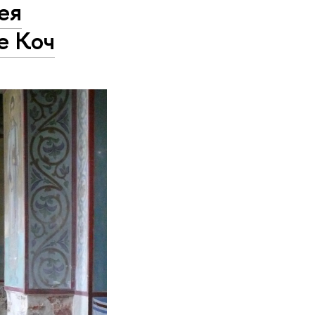
ея
е Коч