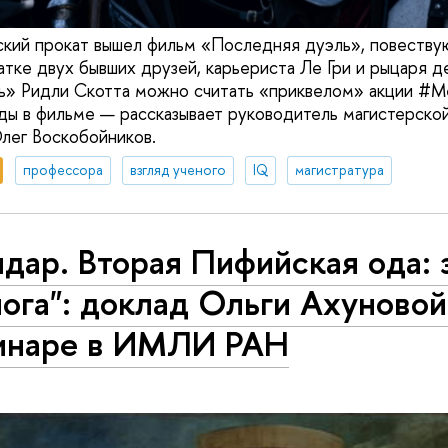
ский прокат вышел фильм «Последняя дуэль», повеств
атке двух бывших друзей, карьериста Ле Гри и рыцаря 
» Ридли Скотта можно считать «приквелом» акции #Me
ды в фильме — рассказывает руководитель магистерско
лег Воскобойников.
профессора
взгляд ученого
IQ
магистратура
дар. Вторая Пифийская ода: 
ога": доклад Ольги Ахуновой
инаре в ИМЛИ РАН