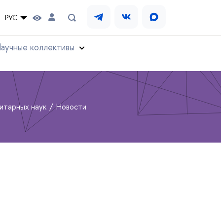
РУС
аучные коллективы
нитарных наук
Новости