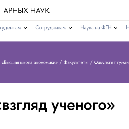
ТАРНЫХ НАУК
тудентам
Сотрудникам
Наука на ФГН
Н
т «Высшая школа экономики»
Факультеты
Факультет гума
«взгляд ученого»