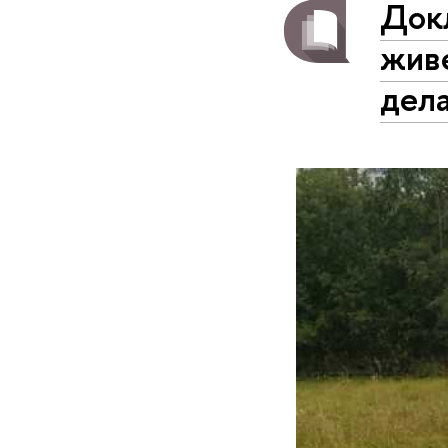
Док
живе
дел