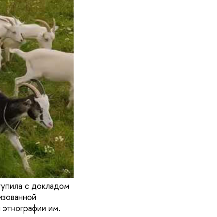
тупила с докладом
зованной
 этнографии им.