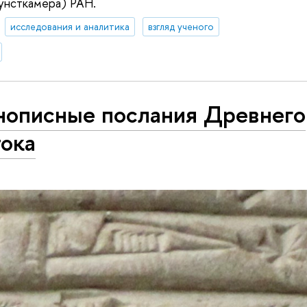
унсткамера) РАН.
исследования и аналитика
взгляд ученого
нописные послания Древнего
тока