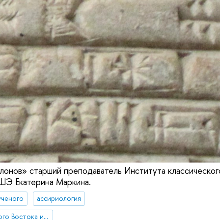
лонов» старший преподаватель Института классическог
ШЭ Екатерина Маркина.
ученого
ассириология
Институт классического Востока и античности