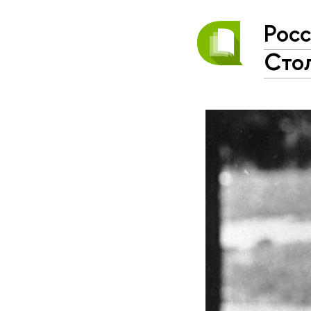
Росс
Сто