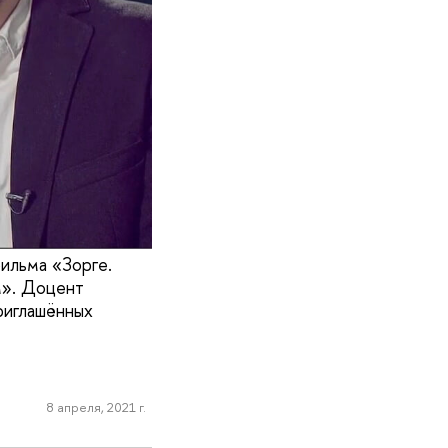
ильма «Зорге.
м». Доцент
риглашённых
8 апреля, 2021 г.