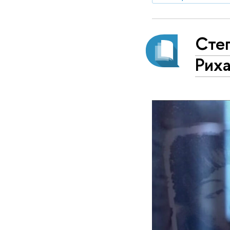
Степ
Рих