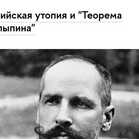
ийская утопия и "Теорема
лыпина"