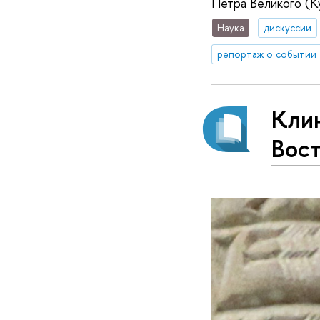
Петра Великого (К
Наука
дискуссии
репортаж о событии
Кли
Вос