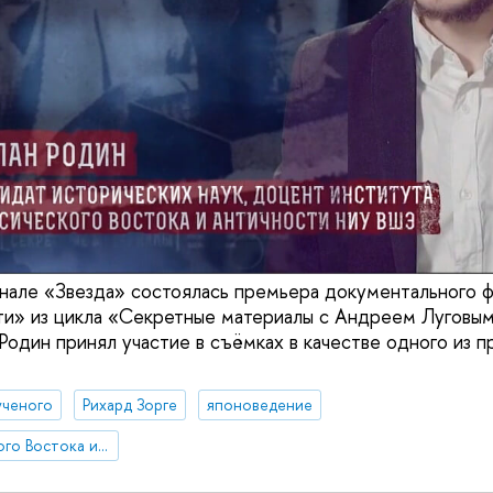
анале «Звезда» состоялась премьера документального ф
ти» из цикла «Секретные материалы с Андреем Луговы
дин принял участие в съёмках в качестве одного из п
ученого
Рихард Зорге
японоведение
Институт классического Востока и античности