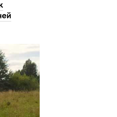
ж
ней