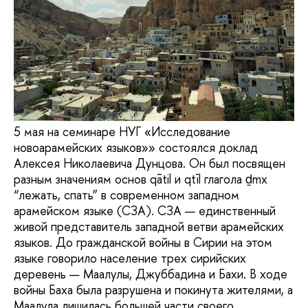
5 мая на семинаре НУГ «Исследование
новоарамейских языков»» состоялся доклад
Алексея Николаевича Дунцова. Он был посвящен
разным значениям основ qātil и qtīl глагола ḏmx
“лежать, спать” в современном западном
арамейском языке (СЗА). СЗА — единственный
живой представитель западной ветви арамейских
языков. До гражданской войны в Сирии на этом
языке говорило население трех сирийских
деревень — Маалулы, Джуббадина и Бахи. В ходе
войны Баха была разрушена и покинута жителями, а
Маалула лишилась большей части своего