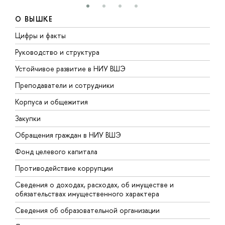
О ВЫШКЕ
Цифры и факты
Л
Руководство и структура
Д
Устойчивое развитие в НИУ ВШЭ
О
Преподаватели и сотрудники
П
Корпуса и общежития
В
Закупки
П
Обращения граждан в НИУ ВШЭ
А
Фонд целевого капитала
Д
Противодействие коррупции
Ц
Сведения о доходах, расходах, об имуществе и
Б
обязательствах имущественного характера
О
Сведения об образовательной организации
О