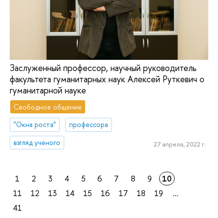
Заслуженный профессор, научный руководитель
факультета гуманитарных наук Алексей Руткевич о
гуманитарной науке
Свободное общение
"Окна роста"
профессора
взгляд ученого
27 апреля, 2022 г.
1
2
3
4
5
6
7
8
9
10
11
12
13
14
15
16
17
18
19
...
41