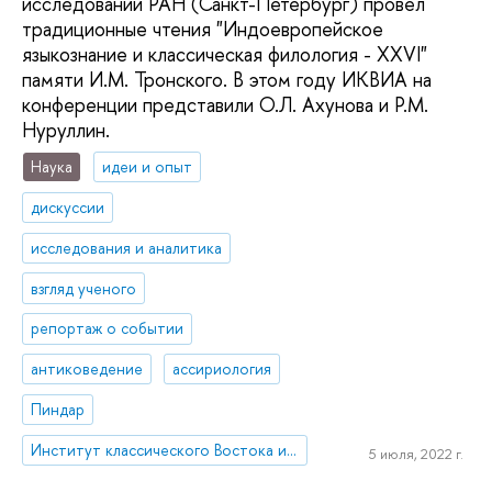
исследований РАН (Санкт-Петербург) провел
традиционные чтения "Индоевропейское
языкознание и классическая филология - XXVI"
памяти И.М. Тронского. В этом году ИКВИА на
конференции представили О.Л. Ахунова и Р.М.
Нуруллин.
Наука
идеи и опыт
дискуссии
исследования и аналитика
взгляд ученого
репортаж о событии
антиковедение
ассириология
Пиндар
Институт классического Востока и античности
5 июля, 2022 г.