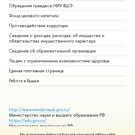
Обращения граждан в НИУ ВШЭ
А
Фонд целевого капитала
Д
Противодействие коррупции
Ц
Сведения о доходах, расходах, об имуществе и
Б
обязательствах имущественного характера
О
Сведения об образовательной организации
О
Людям с ограниченными возможностями здоровья
Единая платежная страница
Работа в Вышке
http://www.minobrnauki.gov.ru/
Министерство науки и высшего образования РФ
https://edu.gov.ru/
Министерство просвещения РФ
https://elearning.hse.ru/mooc
Мы используем файлы cookies для улучшения работы сайта