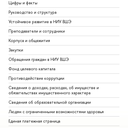
Цифры и факты
Л
Руководство и структура
Д
Устойчивое развитие в НИУ ВШЭ
О
Преподаватели и сотрудники
П
Корпуса и общежития
В
Закупки
П
Обращения граждан в НИУ ВШЭ
А
Фонд целевого капитала
Д
Противодействие коррупции
Ц
Сведения о доходах, расходах, об имуществе и
Б
обязательствах имущественного характера
О
Сведения об образовательной организации
О
Людям с ограниченными возможностями здоровья
Единая платежная страница