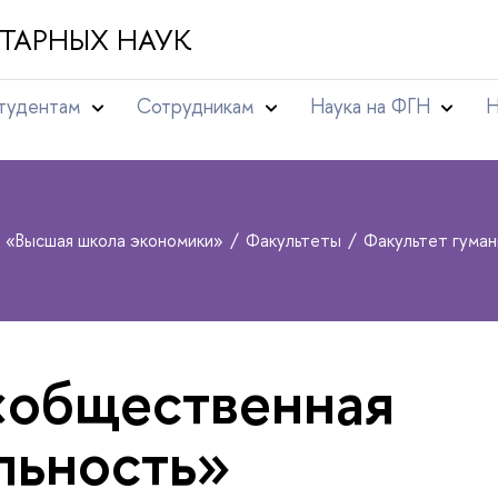
ТАРНЫХ НАУК
тудентам
Сотрудникам
Наука на ФГН
Н
т «Высшая школа экономики»
Факультеты
Факультет гума
«общественная
льность»