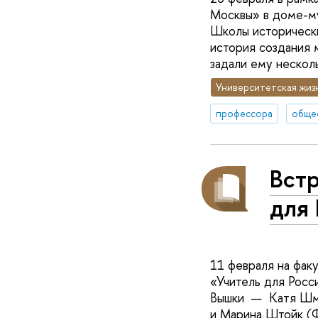
Москвы» в доме-м
Школы исторически
история создания 
задали ему нескол
Университетская жиз
профессора
обще
Встр
для
11 февраля на фак
«Учитель для Росс
Вышки — Катя Шмел
и Марина Штойк (Ф