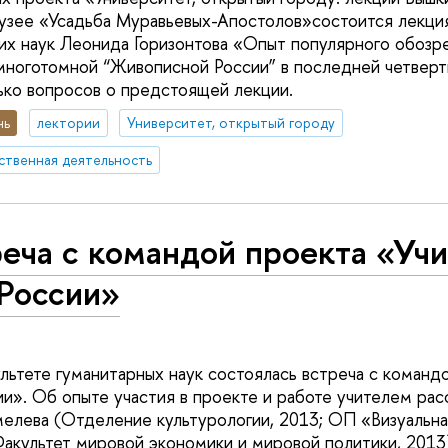
узее «Усадьба Муравьевых-Апостолов»состоится лекци
х наук Леонида Горизонтова «Опыт популярного обозр
многотомной “Живописной России” в последней четверт
ько вопросов о предстоящей лекции.
нь
лектории
Университет, открытый городу
ственная деятельность
еча с командой проекта «Уч
 России»
ультете гуманитарных наук состоялась встреча с команд
ии». Об опыте участия в проекте и работе учителем рас
ева (Отделение культурологии, 2013; ОП «Визуальная
акультет мировой экономики и мировой политики, 2013