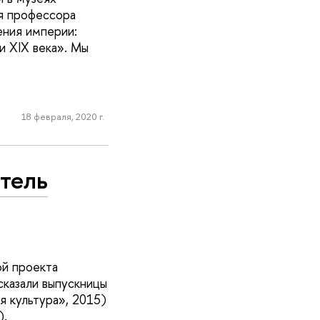
я профессора
ения империи:
и XIX века». Мы
18 февраля, 2020 г.
итель
ой проекта
сказали выпускницы
 культура», 2015)
).