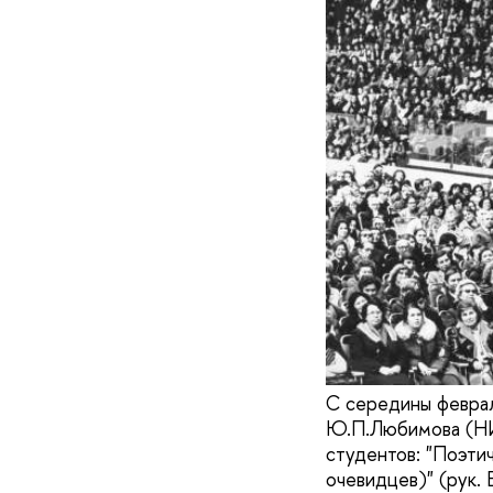
С середины феврал
Ю.П.Любимова (НИ
студентов: "Поэти
очевидцев)" (рук. 