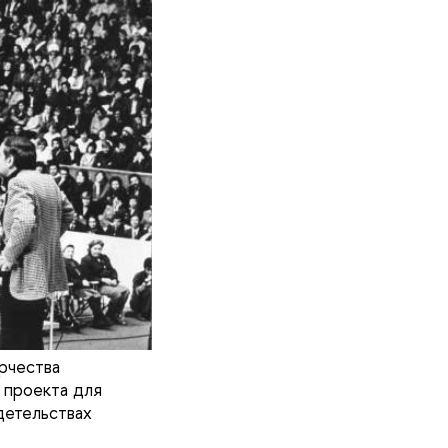
рчества
 проекта для
детельствах