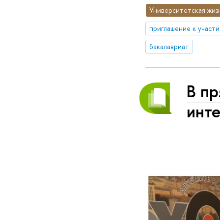
Университетская жиз
приглашение к участ
бакалавриат
В п
инт