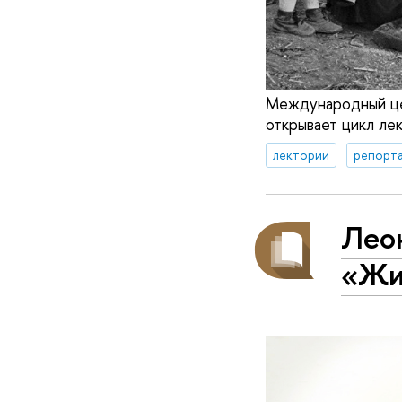
Международный цен
открывает цикл ле
лектории
репорта
Лео
«Жи