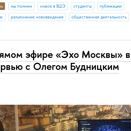
нь
мы помним
новое в ВШЭ
студенты
публикации
ию
разъяснение нововведения
общественная деятельность
рямом эфире «Эхо Москвы» 
ервью с Олегом Будницким