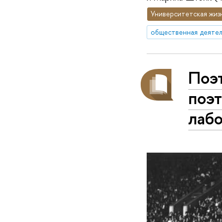
Университетская жиз
общественная деятел
Поэт
поэт
лаб