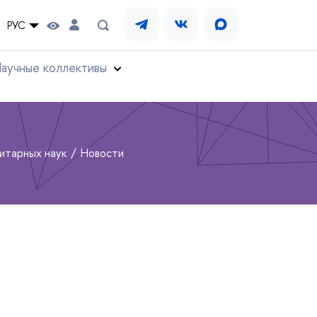
РУС
аучные коллективы
нитарных наук
Новости