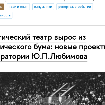
нь
идеи и опыт
выпускники
репортаж о событии
ьность
ический театр вырос из
ического бума: новые проек
оратории Ю.П.Любимова