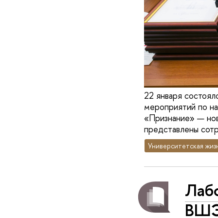
22 января состоял
мероприятий по н
«Признание» — нов
представлены сотр
Университетская жиз
Лаб
ВШЭ