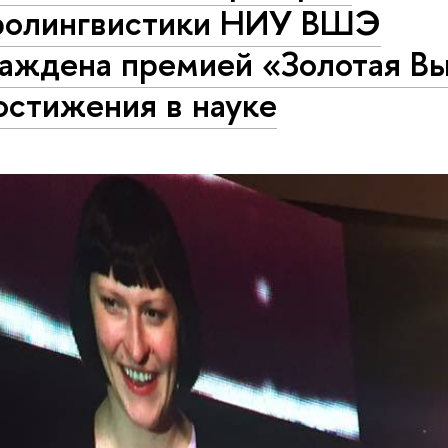
ролингвистики НИУ ВШЭ
раждена премией «Золотая В
остижения в науке