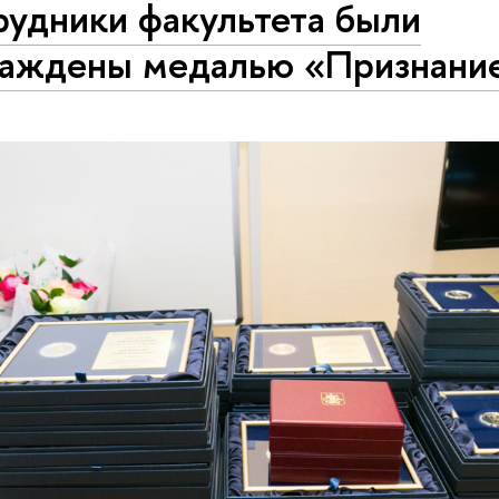
рудники факультета были
раждены медалью «Признани