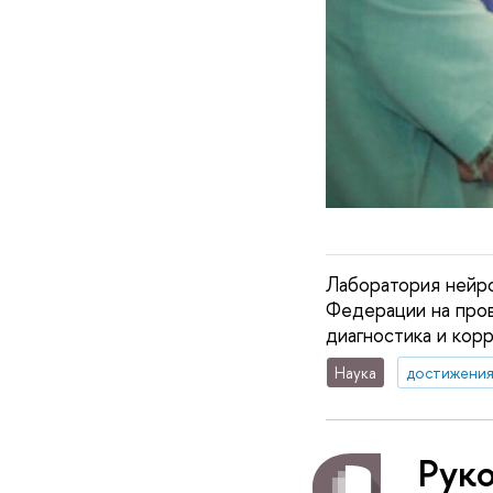
Лаборатория нейр
Федерации на пров
диагностика и кор
Наука
достижени
Рук