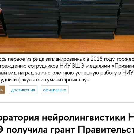
ось первое из ряда запланированных в 2018 году торже
аграждению сотрудников НИУ ВШЭ медалями «Признан
ый вид наград за многолетнюю успешную работу в НИУ
удники факультета гуманитарных наук.
нь
достижения
официально
оратория нейролингвистики 
 получила грант Правительс