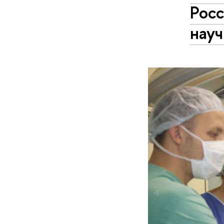
Рос
нау