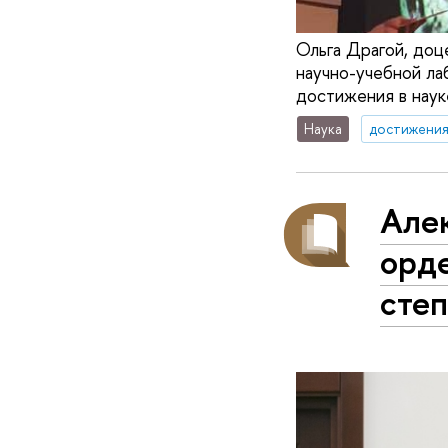
Ольга Драгой, доц
научно-учебной ла
достижения в наук
Наука
достижени
Але
орде
сте