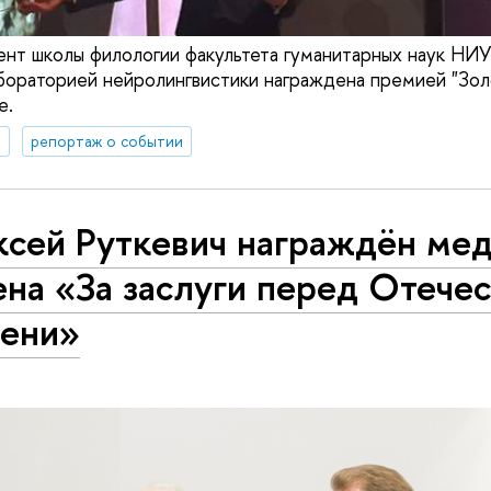
ент школы филологии факультета гуманитарных наук Н
бораторией нейролингвистики награждена премией "Золо
е.
я
репортаж о событии
ксей Руткевич награждён ме
на «За заслуги перед Отечес
пени»