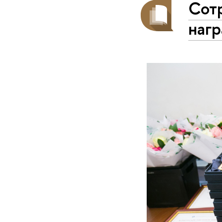
Сот
наг