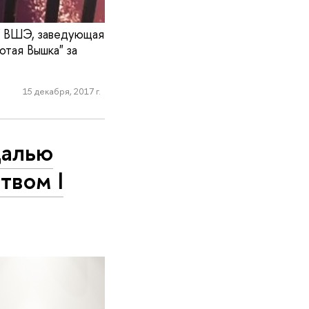
ИУ ВШЭ, заведующая
тая Вышка" за
15 декабря, 2017 г.
далью
твом I