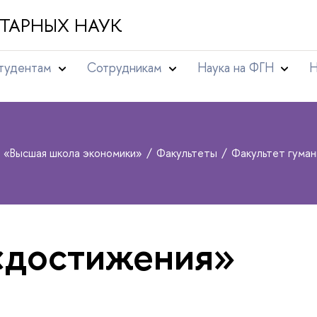
ТАРНЫХ НАУК
тудентам
Сотрудникам
Наука на ФГН
Н
т «Высшая школа экономики»
Факультеты
Факультет гума
«достижения»