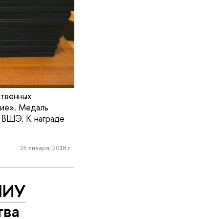
ственных
ие». Медаль
 ВШЭ. К награде
25 января, 2018 г.
НИУ
тва