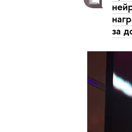
ней
наг
за д