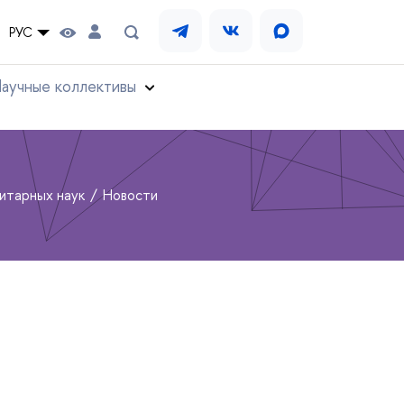
РУС
аучные коллективы
нитарных наук
Новости