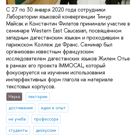
С 27 по 30 января 2020 года cотрудники
Лаборатории языковой конвергенции Тимур
Майсак и Константин Филатов принимали участие в
семинаре Western East Caucasian, посвящённом
западным дагестанским языкам и проходившем в
парижском Коллеж де Франс. Семинар был
организован известным французским
исследователем дагестанских языков Жилем Отье
в рамках его проекта IMMOCAL, который
фокусируется на изучении использования
имперфективных форм глагола на материале
текстовых корпусов.
Наука
лектории
достижения
идеи и опыт
не учеба
профессора
студенты
дискуссии