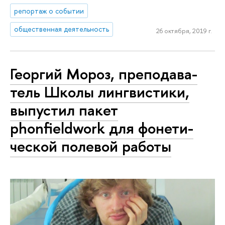
репортаж о событии
общественная деятельность
26 октября, 2019 г.
Георгий Мороз, пре­по­да­ва­
тель Школы лингвистики,
выпустил пакет
phonfieldwork для фо­не­ти­
че­ской полевой работы