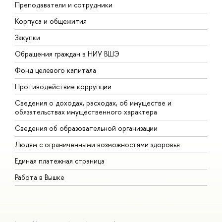
Преподаватели и сотрудники
П
Корпуса и общежития
В
Закупки
П
Обращения граждан в НИУ ВШЭ
А
Фонд целевого капитала
Д
Противодействие коррупции
Ц
Сведения о доходах, расходах, об имуществе и
Б
обязательствах имущественного характера
О
Сведения об образовательной организации
О
Людям с ограниченными возможностями здоровья
Единая платежная страница
Работа в Вышке