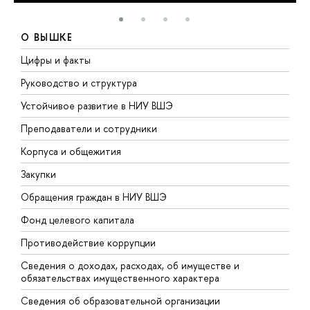
О ВЫШКЕ
Цифры и факты
Л
Руководство и структура
Д
Устойчивое развитие в НИУ ВШЭ
О
Преподаватели и сотрудники
П
Корпуса и общежития
В
Закупки
П
Обращения граждан в НИУ ВШЭ
А
Фонд целевого капитала
Д
Противодействие коррупции
Ц
Сведения о доходах, расходах, об имуществе и
Б
обязательствах имущественного характера
О
Сведения об образовательной организации