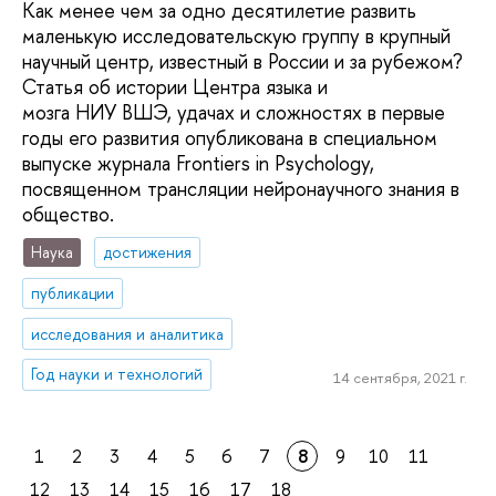
Как менее чем за одно десятилетие развить
маленькую исследовательскую группу в крупный
научный центр, известный в России и за рубежом?
Статья об истории Центра языка и
мозга НИУ ВШЭ, удачах и сложностях в первые
годы его развития опубликована в специальном
выпуске журнала Frontiers in Psychology,
посвященном трансляции нейронаучного знания в
общество.
Наука
достижения
публикации
исследования и аналитика
Год науки и технологий
14 сентября, 2021 г.
1
2
3
4
5
6
7
8
9
10
11
12
13
14
15
16
17
18