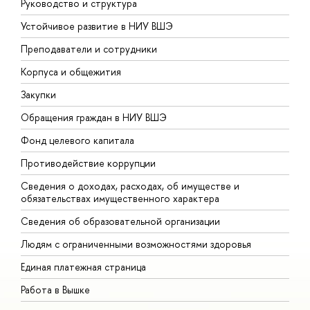
Руководство и структура
Д
Устойчивое развитие в НИУ ВШЭ
О
Преподаватели и сотрудники
П
Корпуса и общежития
В
Закупки
П
Обращения граждан в НИУ ВШЭ
А
Фонд целевого капитала
Д
Противодействие коррупции
Ц
Сведения о доходах, расходах, об имуществе и
Б
обязательствах имущественного характера
О
Сведения об образовательной организации
О
Людям с ограниченными возможностями здоровья
Единая платежная страница
Работа в Вышке