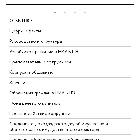
О ВЫШКЕ
Цифры и факты
Л
Руководство и структура
Д
Устойчивое развитие в НИУ ВШЭ
О
Преподаватели и сотрудники
П
Корпуса и общежития
В
Закупки
П
Обращения граждан в НИУ ВШЭ
А
Фонд целевого капитала
Д
Противодействие коррупции
Ц
Сведения о доходах, расходах, об имуществе и
Б
обязательствах имущественного характера
О
Сведения об образовательной организации