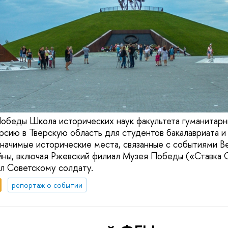
Победы Школа исторических наук факультета гуманитарн
урсию в Тверскую область для студентов бакалавриата и
значимые исторические места, связанные с событиями В
ны, включая Ржевский филиал Музея Победы («Ставка С
л Советскому солдату.
репортаж о событии