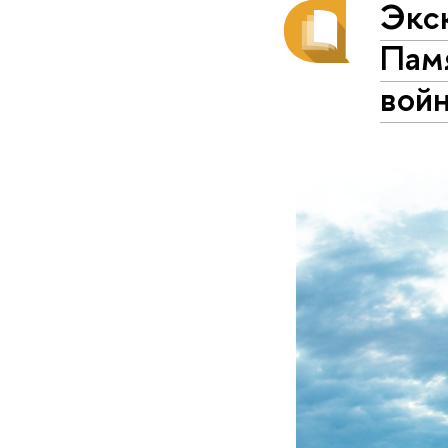
Экс
Пам
вой