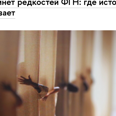
нет редкостей ФГН: где ист
вает