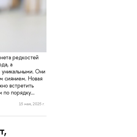
инета редкостей
да, а
 уникальными. Они
им сиянием. Новая
жно встретить
м по порядку…
15 мая, 2025 г.
т,