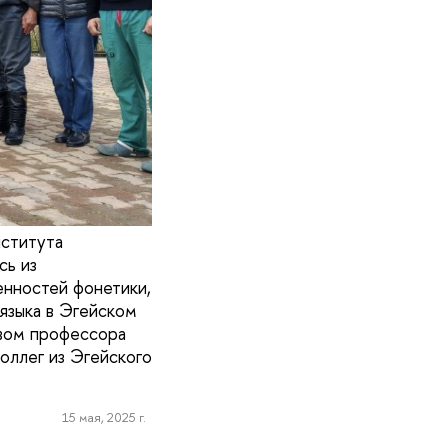
нститута
сь из
енностей фонетики,
языка в Эгейском
твом профессора
ллег из Эгейского
15 мая, 2025 г.