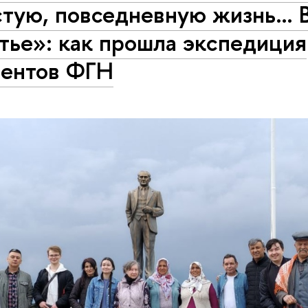
стую, повседневную жизнь… В
тье»‎‎: как прошла экспедиция
дентов ФГН