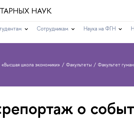
ТАРНЫХ НАУК
тудентам
Сотрудникам
Наука на ФГН
Н
т «Высшая школа экономики»
Факультеты
Факультет гума
«репортаж о собы