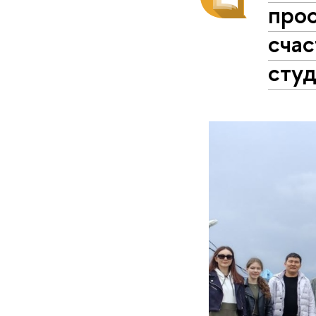
про
счас
сту