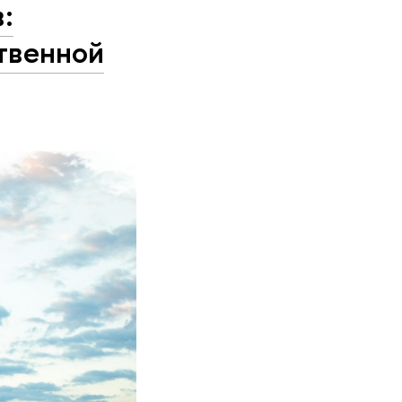
:
твенной