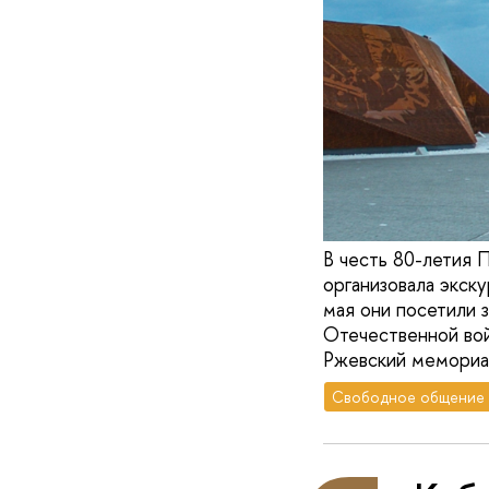
В честь 80-летия 
организовала экск
мая они посетили 
Отечественной вой
Ржевский мемориа
Свободное общение