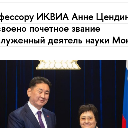
фессору ИКВИА Анне Ценди
воено почетное звание
служенный деятель науки Мо