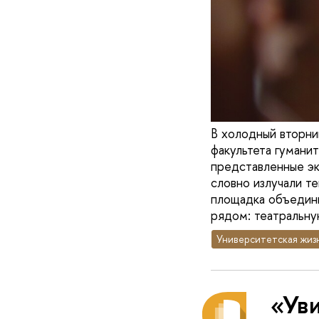
В холодный вторни
факультета гуманит
представленные эк
словно излучали т
площадка объедини
рядом: театральну
Университетская жиз
«‎Ув