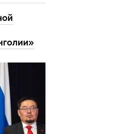
ной
нголии»