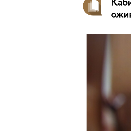
Каби
ожи