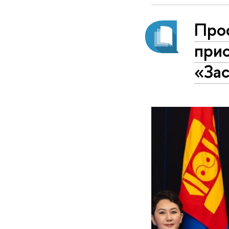
Про
прис
«За