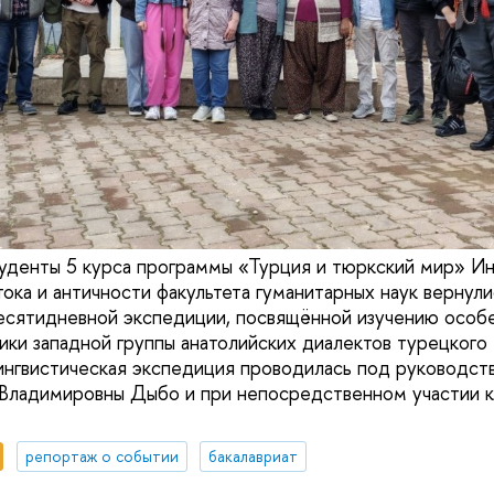
туденты 5 курса программы «Турция и тюркский мир» И
ока и античности факультета гуманитарных наук вернули
есятидневной экспедиции, посвящённой изучению особ
ики западной группы анатолийских диалектов турецкого 
ингвистическая экспедиция проводилась под руководс
ладимировны Дыбо и при непосредственном участии ко
репортаж о событии
бакалавриат