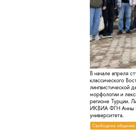
В начале апреля с
классического Вост
лингвистической д
морфологии и лекс
регионе Турции. Л
ИКВИА ФГН Анны В
университета.
Свободное общение