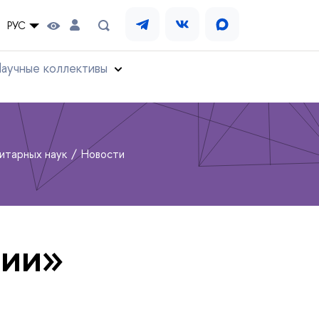
РУС
аучные коллективы
нитарных наук
Новости
тии»