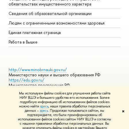
обязательствах имущественного характера
О
Сведения об образовательной организации
О
Людям с ограниченными возможностями здоровья
Единая платежная страница
Работа в Вышке
http://www.minobrnauki.gov.ru/
Министерство науки и высшего образования РФ
https://edu.gov.ru/
Министерство просвещения РФ
https://elearning.hse.ru/mooc
Мы используем файлы cookies для улучшения работы сайта
Массовые открытые онлайн-курсы
НИУ ВШЭ и большего удобства его использования. Более
подробную информацию об использовании файлов cookies
можно найти
здесь
, наши правила обработки персональных
данных –
здесь
. Продолжая пользоваться сайтом, вы
✖
© НИУ ВШЭ 1993–2026
Адреса и контакты
Условия
подтверждаете, что были проинформированы об
использования материалов
Политика конфиденциальности
Карта
использовании файлов cookies сайтом НИУ ВШЭ и согласны
сайта
с нашими правилами обработки персональных данных. Вы
Шрифты HSE Sans и HSE Slab разработаны в
Школе дизайна НИУ
можете отключить файлы cookies в настройках Вашего