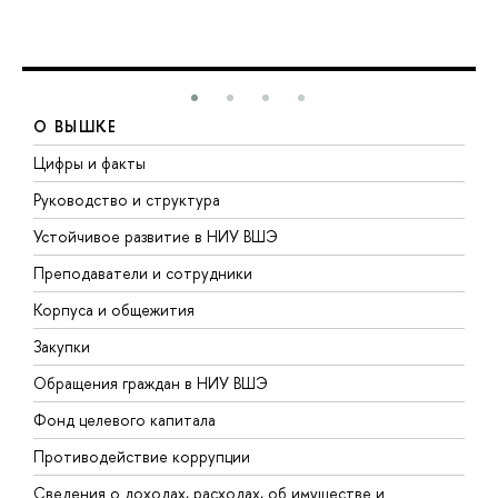
О ВЫШКЕ
Цифры и факты
Л
Руководство и структура
Д
Устойчивое развитие в НИУ ВШЭ
О
Преподаватели и сотрудники
П
Корпуса и общежития
В
Закупки
П
Обращения граждан в НИУ ВШЭ
А
Фонд целевого капитала
Д
Противодействие коррупции
Ц
Сведения о доходах, расходах, об имуществе и
Б