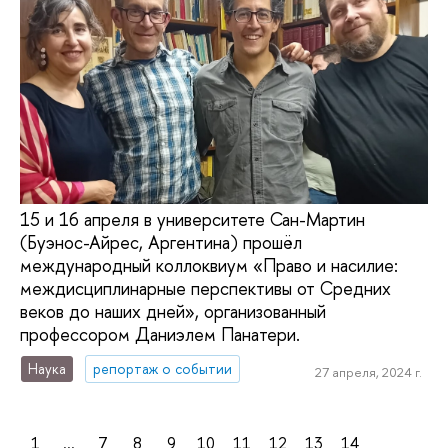
15 и 16 апреля в университете Сан-Мартин
(Буэнос-Айрес, Аргентина) прошёл
международный коллоквиум «Право и насилие:
междисциплинарные перспективы от Средних
веков до наших дней», организованный
профессором Даниэлем Панатери.
Наука
репортаж о событии
27 апреля, 2024 г.
1
...
7
8
9
10
11
12
13
14