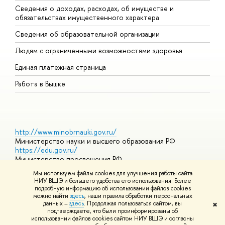
Сведения о доходах, расходах, об имуществе и
Б
обязательствах имущественного характера
О
Сведения об образовательной организации
О
Людям с ограниченными возможностями здоровья
Единая платежная страница
Работа в Вышке
http://www.minobrnauki.gov.ru/
Министерство науки и высшего образования РФ
https://edu.gov.ru/
Министерство просвещения РФ
https://elearning.hse.ru/mooc
Мы используем файлы cookies для улучшения работы сайта
Массовые открытые онлайн-курсы
НИУ ВШЭ и большего удобства его использования. Более
подробную информацию об использовании файлов cookies
можно найти
здесь
, наши правила обработки персональных
данных –
здесь
. Продолжая пользоваться сайтом, вы
✖
© НИУ ВШЭ 1993–2026
Адреса и контакты
Условия
подтверждаете, что были проинформированы об
использования материалов
Политика конфиденциальности
Карта
использовании файлов cookies сайтом НИУ ВШЭ и согласны
сайта