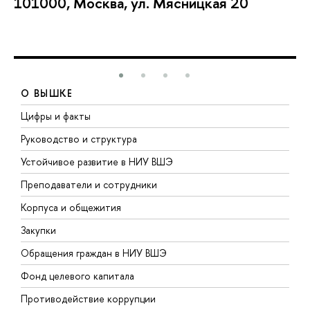
101000, Москва, ул. Мясницкая 20
О ВЫШКЕ
Цифры и факты
Л
Руководство и структура
Д
Устойчивое развитие в НИУ ВШЭ
О
Преподаватели и сотрудники
П
Корпуса и общежития
В
Закупки
П
Обращения граждан в НИУ ВШЭ
А
Фонд целевого капитала
Д
Противодействие коррупции
Ц