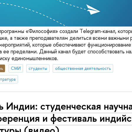
программы «Философия» создали Тelegram-канал, котор
ке, а также преподавателям делиться всеми важными 
 мероприятий, которые обеспечивают функционировани
за ее пределами. Данный канал будет способствовать н
иску единомышленников.
нь
СМИ
студенты
общественная деятельность
стратура
 Индии: студенческая научн
ференция и фестиваль индий
туры (видео)