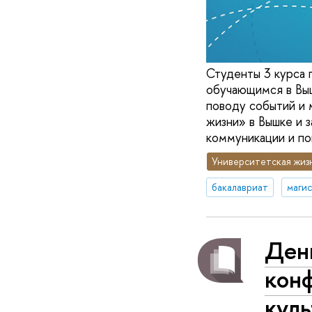
Студенты 3 курса 
обучающимся в Выш
поводу событий и
жизни» в Вышке и 
коммуникации и по
Университетская жиз
бакалавриат
маги
День
кон
куль