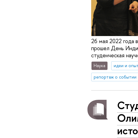
26 мая 2022 года 
прошел День Индии
студенческая науч
Наука
идеи и опы
репортаж о событии
Сту
Олим
ист