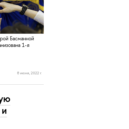
арой Басманной
низована 1-я
8 июня, 2022 г.
ную
 и