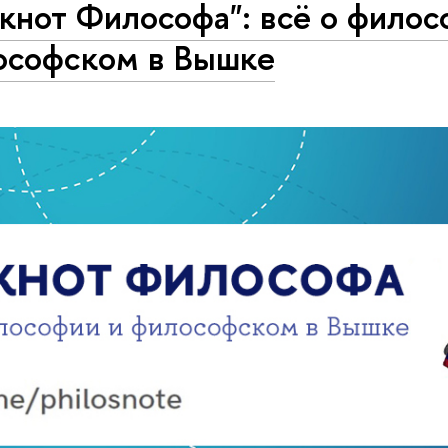
кнот Философа": всё о филос
ософском в Вышке