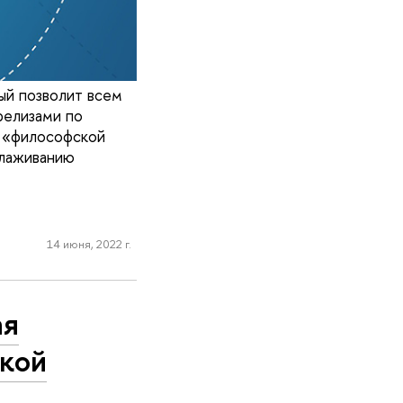
ый позволит всем
релизами по
е «философской
алаживанию
14 июня, 2022 г.
ая
ской