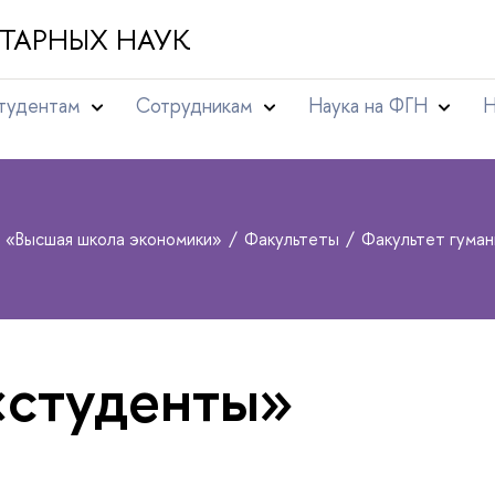
ТАРНЫХ НАУК
тудентам
Сотрудникам
Наука на ФГН
Н
т «Высшая школа экономики»
Факультеты
Факультет гума
«студенты»