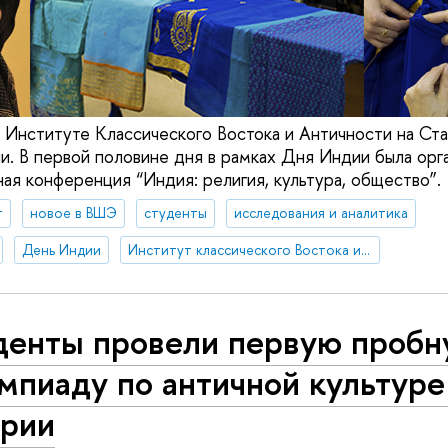
в Институте Классического Востока и Античности на Ст
. В первой половине дня в рамках Дня Индии была орга
ная конференция “Индия: религия, культура, общество”.
т
новое в ВШЭ
студенты
исследования и аналитика
День Индии
Институт классического Востока и античности
денты провели первую проб
пиаду по античной культуре
ории