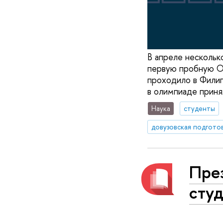
В апреле нескольк
первую пробную О
проходило в Филип
в олимпиаде приня
Наука
студенты
довузовская подгото
Пре
студ