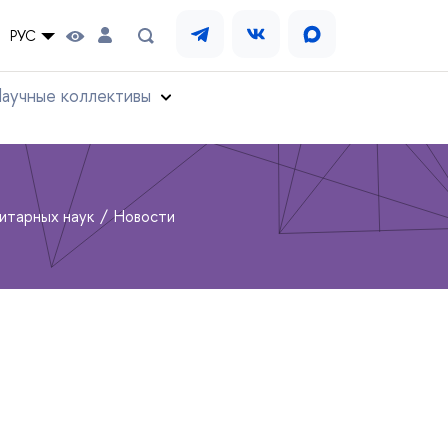
РУС
аучные коллективы
нитарных наук
Новости