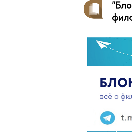
"Бло
фил