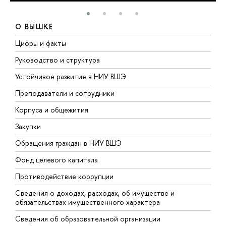
О ВЫШКЕ
Цифры и факты
Л
Руководство и структура
Д
Устойчивое развитие в НИУ ВШЭ
О
Преподаватели и сотрудники
П
Корпуса и общежития
В
Закупки
П
Обращения граждан в НИУ ВШЭ
А
Фонд целевого капитала
Д
Противодействие коррупции
Ц
Сведения о доходах, расходах, об имуществе и
Б
обязательствах имущественного характера
О
Сведения об образовательной организации