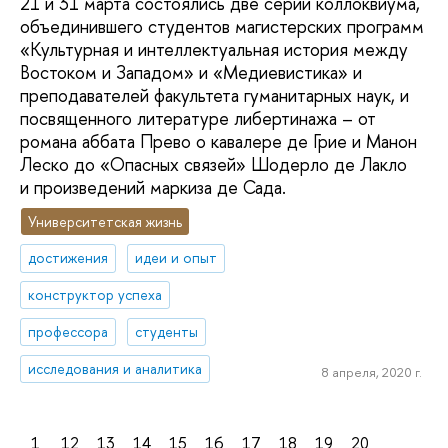
21 и 31 марта состоялись две серии коллоквиума,
объединившего студентов магистерских программ
«Культурная и интеллектуальная история между
Востоком и Западом» и «Медиевистика» и
преподавателей факультета гуманитарных наук, и
посвященного литературе либертинажа – от
романа аббата Прево о кавалере де Грие и Манон
Леско до «Опасных связей» Шодерло де Лакло
и произведений маркиза де Сада.
Университетская жизнь
достижения
идеи и опыт
конструктор успеха
профессора
студенты
исследования и аналитика
8 апреля, 2020 г.
1
12
13
14
15
16
17
18
19
20