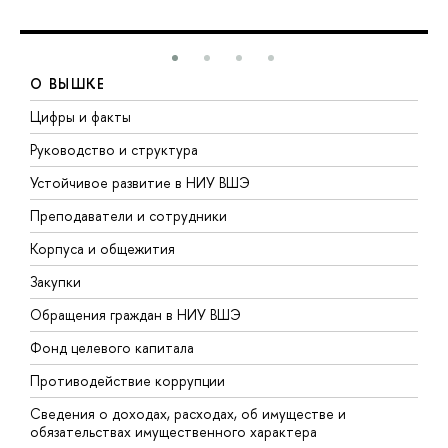
О ВЫШКЕ
Цифры и факты
Л
Руководство и структура
Д
Устойчивое развитие в НИУ ВШЭ
О
Преподаватели и сотрудники
П
Корпуса и общежития
В
Закупки
П
Обращения граждан в НИУ ВШЭ
А
Фонд целевого капитала
Д
Противодействие коррупции
Ц
Сведения о доходах, расходах, об имуществе и
Б
обязательствах имущественного характера
О