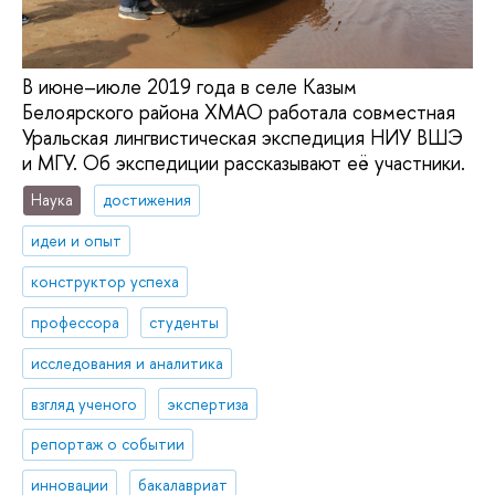
В июне–июле 2019 года в селе Казым
Белоярского района ХМАО работала совместная
Уральская лингвистическая экспедиция НИУ ВШЭ
и МГУ. Об экспедиции рассказывают её участники.
Наука
достижения
идеи и опыт
конструктор успеха
профессора
студенты
исследования и аналитика
взгляд ученого
экспертиза
репортаж о событии
инновации
бакалавриат