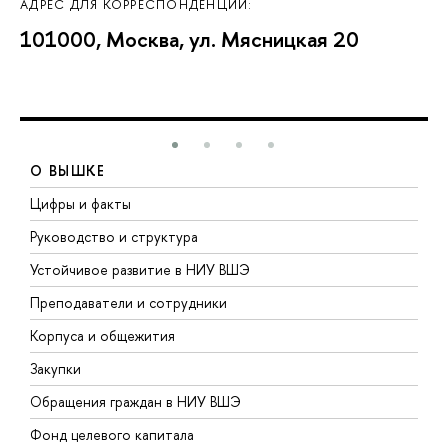
АДРЕС ДЛЯ КОРРЕСПОНДЕНЦИИ:
101000, Москва, ул. Мясницкая 20
О ВЫШКЕ
Цифры и факты
Л
Руководство и структура
Д
Устойчивое развитие в НИУ ВШЭ
О
Преподаватели и сотрудники
П
Корпуса и общежития
В
Закупки
П
Обращения граждан в НИУ ВШЭ
А
Фонд целевого капитала
Д