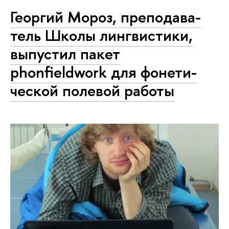
Георгий Мороз, пре­по­да­ва­
тель Школы лингвистики,
выпустил пакет
phonfieldwork для фо­не­ти­
че­ской полевой работы