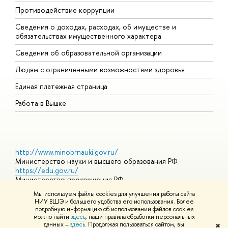
Противодействие коррупции
Ц
Сведения о доходах, расходах, об имуществе и
Б
обязательствах имущественного характера
О
Сведения об образовательной организации
О
Людям с ограниченными возможностями здоровья
Единая платежная страница
Работа в Вышке
http://www.minobrnauki.gov.ru/
Министерство науки и высшего образования РФ
https://edu.gov.ru/
Министерство просвещения РФ
https://elearning.hse.ru/mooc
Мы используем файлы cookies для улучшения работы сайта
Массовые открытые онлайн-курсы
НИУ ВШЭ и большего удобства его использования. Более
подробную информацию об использовании файлов cookies
можно найти
здесь
, наши правила обработки персональных
данных –
здесь
. Продолжая пользоваться сайтом, вы
✖
© НИУ ВШЭ 1993–2026
Адреса и контакты
Условия