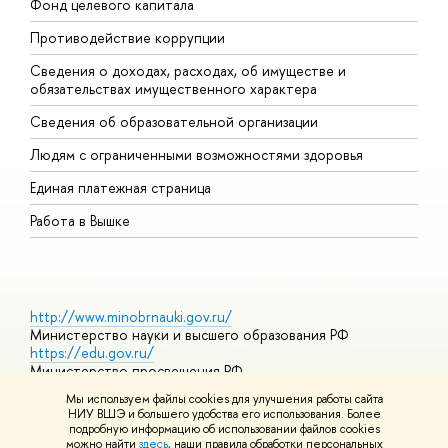
Фонд целевого капитала
Д
Противодействие коррупции
Ц
Сведения о доходах, расходах, об имуществе и
Б
обязательствах имущественного характера
О
Сведения об образовательной организации
О
Людям с ограниченными возможностями здоровья
Единая платежная страница
Работа в Вышке
http://www.minobrnauki.gov.ru/
Министерство науки и высшего образования РФ
https://edu.gov.ru/
Министерство просвещения РФ
https://elearning.hse.ru/mooc
Мы используем файлы cookies для улучшения работы сайта
Массовые открытые онлайн-курсы
НИУ ВШЭ и большего удобства его использования. Более
подробную информацию об использовании файлов cookies
можно найти
здесь
, наши правила обработки персональных