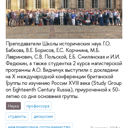
Преподаватели Школы исторических наук Г.О.
Бабкова, В.Е. Борисов, Е.С. Корчмина, М.Б.
Лавринович, С.В. Польской, Е.Б. Смилянская и И.И.
Федюкин, а также студентка 2 курса магистерской
программы А.О. Видничук выступили с докладами
на Х международной конференции британской
Группы по изучению России XVIII века (Study Group
on Eighteenth Century Russia), приуроченной к 50-
летию со дня основания группы.
Наука
профессора
студенты
дискуссии
международное сотрудничество
21 августа, 2018 г.