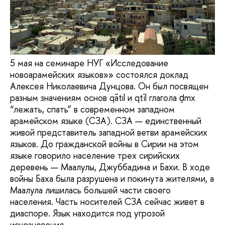
5 мая на семинаре НУГ «Исследование
новоарамейских языков»» состоялся доклад
Алексея Николаевича Дунцова. Он был посвящен
разным значениям основ qātil и qtīl глагола ḏmx
“лежать, спать” в современном западном
арамейском языке (СЗА). СЗА — единственный
живой представитель западной ветви арамейских
языков. До гражданской войны в Сирии на этом
языке говорило население трех сирийских
деревень — Маалулы, Джуббадина и Бахи. В ходе
войны Баха была разрушена и покинута жителями, а
Маалула лишилась большей части своего
населения. Часть носителей СЗА сейчас живет в
диаспоре. Язык находится под угрозой
исчезновения.