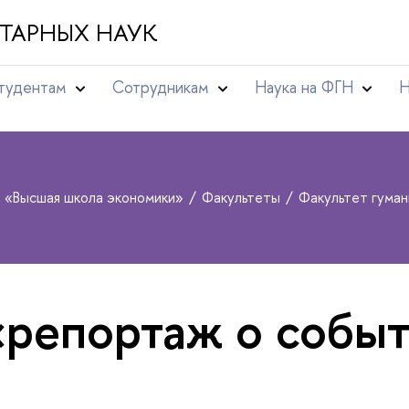
ТАРНЫХ НАУК
тудентам
Сотрудникам
Наука на ФГН
Н
т «Высшая школа экономики»
Факультеты
Факультет гума
«репортаж о собы