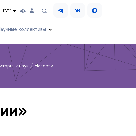
РУС
аучные коллективы
нитарных наук
Новости
тии»