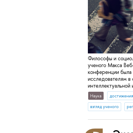
Философы и социол
ученого Макса Веб
конференции была 
исследователям в 
интеллектуальной 
Наука
достижени
взгляд ученого
ре