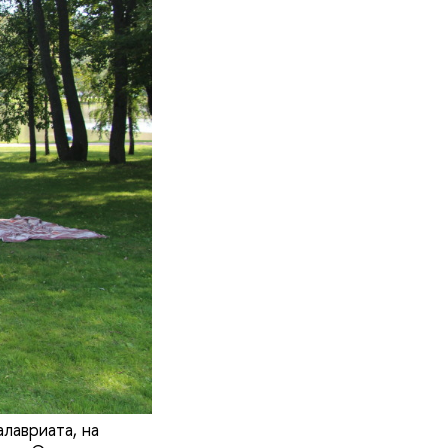
аври­а­та, на