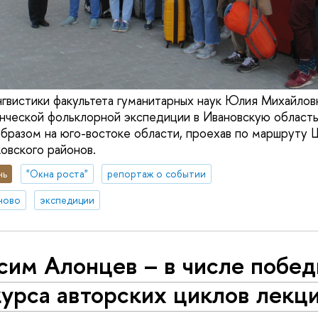
вистики факультета гуманитарных наук Юлия Михайлов
енческой фольклорной экспедиции в Ивановскую област
образом на юго-востоке области, проехав по маршруту
овского районов.
нь
"Окна роста"
репортаж о событии
ново
экспедиции
сим Алонцев – в числе побед
урса авторских циклов лекц