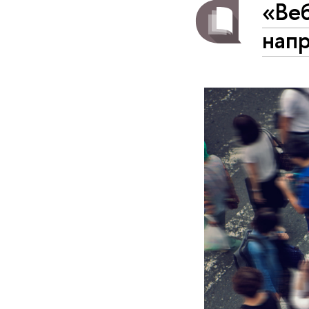
«Ве
нап