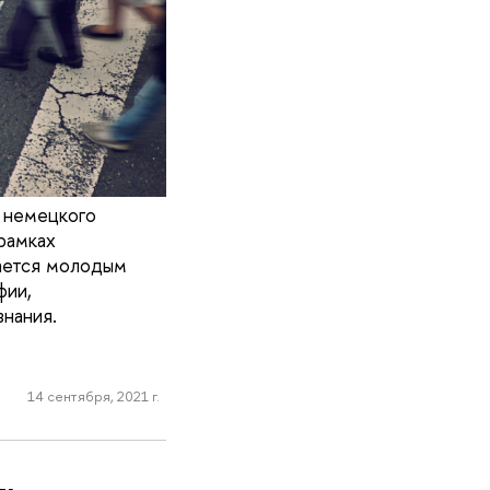
 немецкого
рамках
ается молодым
фии,
знания.
14 сентября, 2021 г.