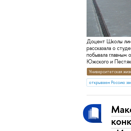
Доцент Школы линг
рассказала о студ
побывала главным 
Южского и Пестяк
Университетская жиз
открываем Россию за
Мак
конк