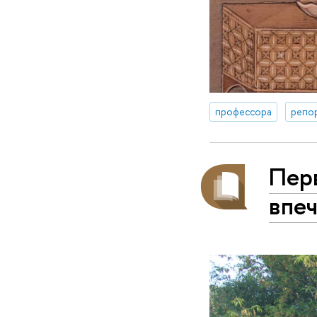
профессора
репо
Перв
впе