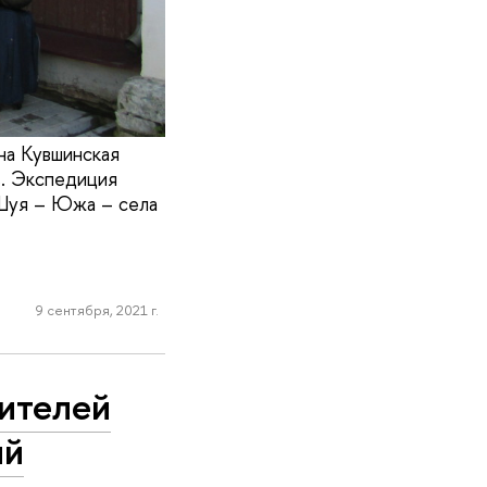
на Кувшинская
ь. Экспедиция
 Шуя – Южа – села
9 сентября, 2021 г.
ителей
ий