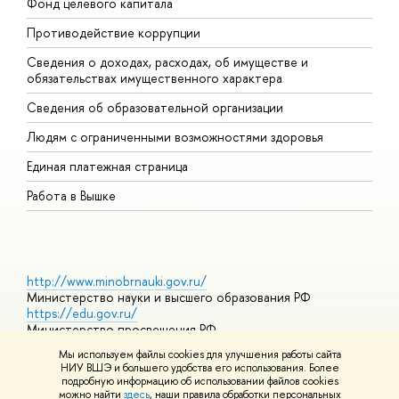
Фонд целевого капитала
Д
Противодействие коррупции
Ц
Сведения о доходах, расходах, об имуществе и
Б
обязательствах имущественного характера
О
Сведения об образовательной организации
О
Людям с ограниченными возможностями здоровья
Единая платежная страница
Работа в Вышке
http://www.minobrnauki.gov.ru/
Министерство науки и высшего образования РФ
https://edu.gov.ru/
Министерство просвещения РФ
https://elearning.hse.ru/mooc
Мы используем файлы cookies для улучшения работы сайта
Массовые открытые онлайн-курсы
НИУ ВШЭ и большего удобства его использования. Более
подробную информацию об использовании файлов cookies
можно найти
здесь
, наши правила обработки персональных