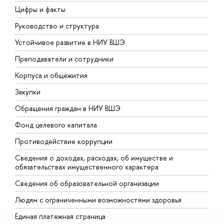
Цифры и факты
Л
Руководство и структура
Д
Устойчивое развитие в НИУ ВШЭ
О
Преподаватели и сотрудники
П
Корпуса и общежития
В
Закупки
П
Обращения граждан в НИУ ВШЭ
А
Фонд целевого капитала
Д
Противодействие коррупции
Ц
Сведения о доходах, расходах, об имуществе и
Б
обязательствах имущественного характера
О
Сведения об образовательной организации
О
Людям с ограниченными возможностями здоровья
Единая платежная страница