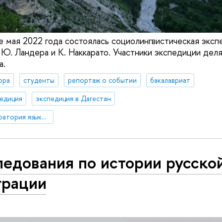
е мая 2022 года состоялась социолингвистическая эксп
Ю. Ландера и К. Наккарато. Участники экспедиции дел
а.
ора
студенты
репортаж о событии
бакалавриат
педиция
экспедиция в Дагестан
Международная лаборатория языковой конвергенции
едования по истории русско
грации