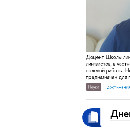
Доцент Школы линг
лингвистов, в част
полевой работы. Не
предназначен для 
Наука
достижени
Дне