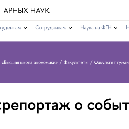
ТАРНЫХ НАУК
тудентам
Сотрудникам
Наука на ФГН
Н
т «Высшая школа экономики»
Факультеты
Факультет гума
«репортаж о собы