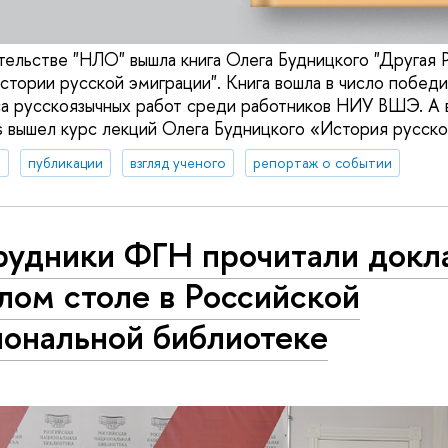
ательстве "НЛО" вышла книга Олега Будницкого "Другая 
стории русской эмиграции". Книга вошла в число побед
а русскоязычных работ среди работников НИУ ВШЭ. А в
s вышел курс лекций Олега Будницкого «‎История русско
а
публикации
взгляд ученого
репортаж о событии
рудники ФГН прочитали докл
лом столе в Российской
иональной библиотеке