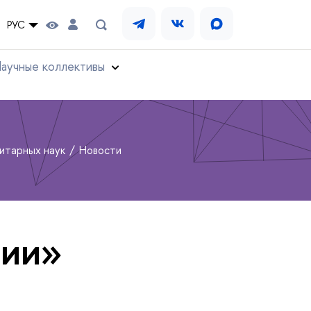
РУС
аучные коллективы
нитарных наук
Новости
тии»