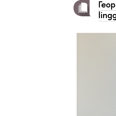
Геор
ling